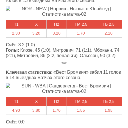
голов в 15 выездных матчах этого сезона.
П1
X
П2
ТМ 2,5
ТБ 2,5
2,30
3,20
3,20
1,70
2,10
Счёт
: 3:2 (1:0)
Голы:
Клозе, 45 (1:0), Митрович, 71 (1:1), Мбокани, 74
(2:1), Митрович, 86 (2:2, пенальти), Ольссон, 90 (3:2)
***
Ключевая статистика
: «Вест Бромвич» забил 11 голов
в 14 выезднах матчах этого сезона.
П1
X
П2
ТМ 2,5
ТБ 2,5
4,90
3,80
1,70
1,85
1,95
Счёт
: 0:0