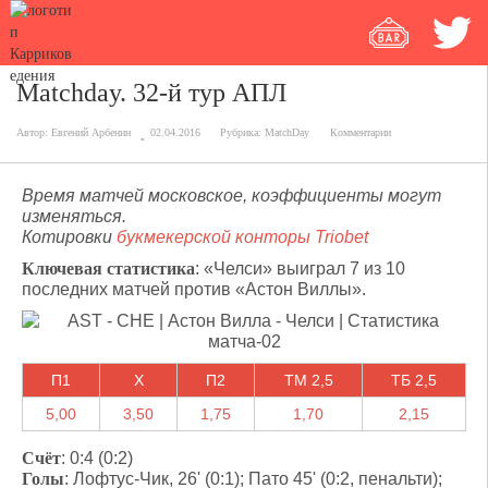
Matchday. 32-й тур АПЛ
Автор:
Евгений Арбенин
02.04.2016
Рубрика:
MatchDay
Комментарии
Время матчей московское, коэффициенты могут
изменяться.
Котировки
букмекерской конторы Triobet
Ключевая статистика
: «Челси» выиграл 7 из 10
последних матчей против «Астон Виллы».
П1
X
П2
ТМ 2,5
ТБ 2,5
5,00
3,50
1,75
1,70
2,15
Счёт
: 0:4 (0:2)
Голы
: Лофтус-Чик, 26' (0:1); Пато 45' (0:2, пенальти);