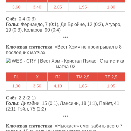
3,60
3,40
2,05
1,95
1,80
Счёт
: 0:4 (0:3)
Голы:
Фернандо, 7 (0:1), Де Брюйне, 12 (0:2), Агуэро,
19 (0:3), Коларов, 90 (0:4)
***
Ключевая статистика
: «Вест Хэм» не проигрывал в 8
последних матчах.
П1
X
П2
ТМ 2,5
ТБ 2,5
1,90
3,50
4,10
1,85
1,95
Счёт
: 2:2 (2:1)
Голы:
Дилэйни, 15 (0:1), Лансини, 18 (1:1), Пайет, 41
(2:1), Гэйл, 75 (2:2)
***
Ключевая статистика
: «Ньюкасл» смог забить всего 7