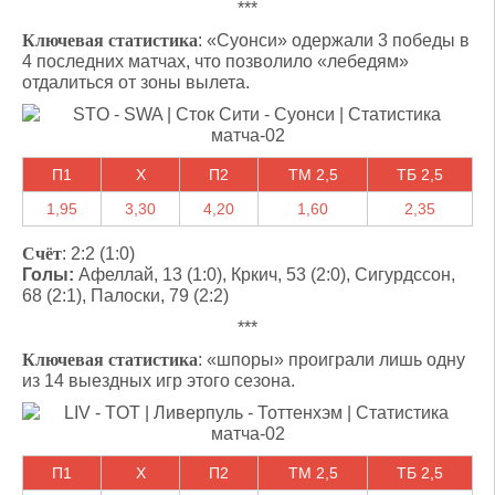
***
Ключевая статистика
: «Суонси» одержали 3 победы в
4 последних матчах, что позволило «лебедям»
отдалиться от зоны вылета.
П1
X
П2
ТМ 2,5
ТБ 2,5
1,95
3,30
4,20
1,60
2,35
Счёт
: 2:2 (1:0)
Голы:
Афеллай, 13 (1:0), Кркич, 53 (2:0), Сигурдссон,
68 (2:1), Палоски, 79 (2:2)
***
Ключевая статистика
: «шпоры» проиграли лишь одну
из 14 выездных игр этого сезона.
П1
X
П2
ТМ 2,5
ТБ 2,5