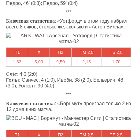
Педро, 46' (0:3); Педро, 59' (0:4)
***
Ключевая статистика
: «Уотфорд» в этом году набрал
всего 8 очков, столько же, сколько и «Астон Вилла».
П1
X
П2
ТМ 2,5
ТБ 2,5
1,33
5,00
9,50
2,15
1,70
Счёт
: 4:0 (2:0)
Голы:
Санчес, 4 (1:0), Ивоби, 38 (2:0), Бельерин, 48
(3:0), Уолкотт, 90 (4:0)
***
Ключевая статистика
: «Борнмут» проиграл только 2 из
12 домашних матча.
П1
X
П2
ТМ 2,5
ТБ 2,5