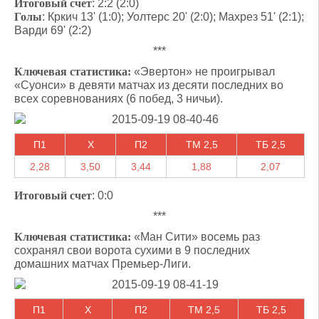
Итоговый счет
: 2:2 (2:0)
Голы
: Кркич 13' (1:0); Уолтерс 20' (2:0); Махрез 51' (2:1);
Варди 69' (2:2)
***
Ключевая статистика:
«Эвертон» не проигрывал
«Суонси» в девяти матчах из десяти последних во
всех соревнованиях (6 побед, 3 ничьи).
П1
X
П2
ТМ 2,5
ТБ 2,5
2,28
3,50
3,44
1,88
2,07
Итоговый счет
: 0:0
***
Ключевая статистика:
«Ман Сити» восемь раз
сохранял свои ворота сухими в 9 последних
домашних матчах Премьер-Лиги.
П1
X
П2
ТМ 2,5
ТБ 2,5