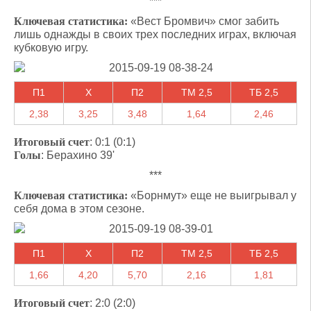
***
Ключевая статистика:
«Вест Бромвич» смог забить
лишь однажды в своих трех последних играх, включая
кубковую игру.
П1
X
П2
ТМ 2,5
ТБ 2,5
2,38
3,25
3,48
1,64
2,46
Итоговый счет
: 0:1 (0:1)
Голы
: Берахино 39'
***
Ключевая статистика:
«Борнмут» еще не выигрывал у
себя дома в этом сезоне.
П1
X
П2
ТМ 2,5
ТБ 2,5
1,66
4,20
5,70
2,16
1,81
Итоговый счет
: 2:0 (2:0)