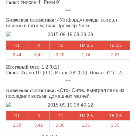
Голы
: Уилсон 4'; Ричи 9'
***
Ключевая статистика:
«Уотфорд»трижды сыграл
вничью в пяти матчах Премьер-Лиги.
П1
X
П2
ТМ 2,5
ТБ 2,5
2,44
3,42
3,20
1,74
2,27
Итоговый счет
: 1:2 (0:2)
Голы
: Игало 10' (0:1); Игало 28' (0:2); Янмат 62' (1:2)
***
Ключевая статистика:
«Сток Сити» выиграл семь из
последних восьми домашних матчей.
П1
X
П2
ТМ 2,5
ТБ 2,5
2,68
3,42
2,86
1,86
2,09