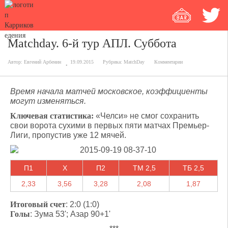
Matchday. 6-й тур АПЛ. Суббота
Автор:
Евгений Арбенин
19.09.2015
Рубрика:
MatchDay
Комментарии
Время начала матчей московское, коэффициенты
могут изменяться.
Ключевая статистика:
«Челси» не смог сохранить
свои ворота сухими в первых пяти матчах Премьер-
Лиги, пропустив уже 12 мячей.
П1
X
П2
ТМ 2,5
ТБ 2,5
2,33
3,56
3,28
2,08
1,87
Итоговый счет
: 2:0 (1:0)
Голы
: Зума 53'; Азар 90+1'