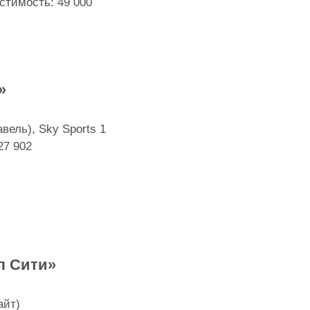
стимость: 49 000
»
вель), Sky Sports 1
27 902
л Сити»
айт)