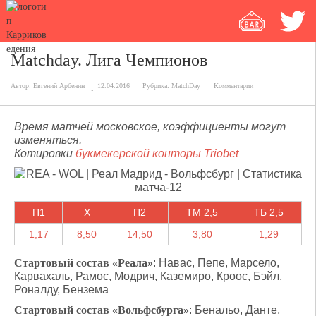
Matchday. Лига Чемпионов
Автор:
Евгений Арбенин
12.04.2016
Рубрика:
MatchDay
Комментарии
Время матчей московское, коэффициенты могут
изменяться.
Котировки
букмекерской конторы Triobet
П1
X
П2
ТМ 2,5
ТБ 2,5
1,17
8,50
14,50
3,80
1,29
Стартовый состав «Реала»
: Навас, Пепе, Марсело,
Карвахаль, Рамос, Модрич, Каземиро, Кроос, Бэйл,
Роналду, Бензема
Стартовый состав «Вольфсбурга»
: Бенальо, Данте,