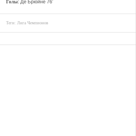
Голы
: Де Брюйне 76'
Теги:
Лига Чемпионов