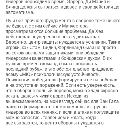
лидеров необходимо время. Эррера, Ди Мария и
Блинд должны сыграться и довести свои действия до
автоматизма.
Ну и без прочного фундамента в обороне тоже ничего
не будет, а с этим сейчас у Манчестера
просматриваются большие проблемы. Де Хеа
действовал неуверенно в последних матчах.
Вероятно, центр защиты нуждается в усилении. Такие
игроки, как Стам, Видич, Фердинанд были не просто
высококлассными защитниками, они обладали
лидерскими качествами и бойцовским духом. В их
лучшие времена команда была спокойна за
последний рубеж, и это обстоятельство придавало
всему «МЮ» психологическую устойчивость.
Психология победителя формируется не на победах,
а на отсутствии поражений. Если есть уверенность,
что в обороне полный порядок, можно хладнокровно
искать шансы у чужих ворот. Исходя из
вышесказанного, на мой взгляд, сейчас для Ван Гала
важно сформировать костяк команды из группы
лидеров во всех линиях, и если в атаке и полузащите
можно запастись терпением и ждать, когда
все сыграются, то центр обороны нуждается в