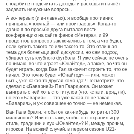
сподобится подсчитать доходы и расходы и начнёт
задавать ненужные вопросы.
А во-первых (и в-главных), я вообще противник
принципа «покупай — или проиграешь». Когда-то
давно я по просьбе друга пытался вести
конференцию на сайте фанов «Интера», и 99
процентов вопросов заключались в том, а что будет,
если купить такого-то или такого-то. Это отличная
тема для болельщицкой дискуссии, но сам подход
убивает суть клубного футбола. Я уже сейчас не очень
понимаю, во что играет «Юнайтед», а также, во что он
будет играть, когда Ван Гал закончит строить то, что он
начал. Это точно будет «Юнайтед» — или, может
быть, уже какая-то другая команда? Посмотрите, что
сделал с «Баварией» Пеп Гвардиола. Он может
выиграть с ней хоть сто титулов (что, кстати, вряд ли),
но его «Бавария» — это уже какая-то не такая
«Бавария», и уж совершенно точно — не немецкая.
Ван Гала брали, чтобы он как-нибудь потратил 300
миллионов? Или всё-таки, чтобы он сохранил игру,
стиль, традиции и дух «Юнайтед»? И, между прочим,
игроков. На всякий случай, в первом сезоне U21-