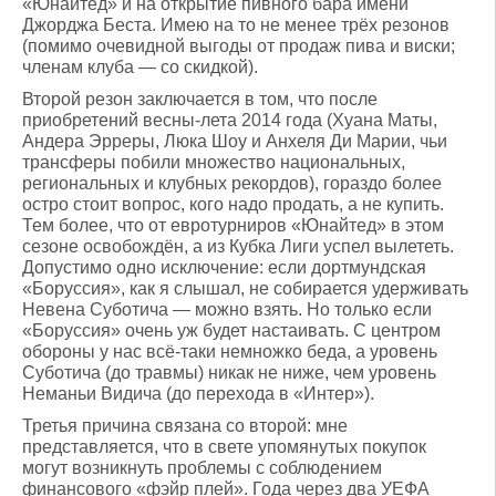
«Юнайтед» и на открытие пивного бара имени
Джорджа Беста. Имею на то не менее трёх резонов
(помимо очевидной выгоды от продаж пива и виски;
членам клуба — со скидкой).
Второй резон заключается в том, что после
приобретений весны-лета 2014 года (Хуана Маты,
Андера Эрреры, Люка Шоу и Анхеля Ди Марии, чьи
трансферы побили множество национальных,
региональных и клубных рекордов), гораздо более
остро стоит вопрос, кого надо продать, а не купить.
Тем более, что от евротурниров «Юнайтед» в этом
сезоне освобождён, а из Кубка Лиги успел вылететь.
Допустимо одно исключение: если дортмундская
«Боруссия», как я слышал, не собирается удерживать
Невена Суботича — можно взять. Но только если
«Боруссия» очень уж будет настаивать. С центром
обороны у нас всё-таки немножко беда, а уровень
Суботича (до травмы) никак не ниже, чем уровень
Неманьи Видича (до перехода в «Интер»).
Третья причина связана со второй: мне
представляется, что в свете упомянутых покупок
могут возникнуть проблемы с соблюдением
финансового «фэйр плей». Года через два УЕФА