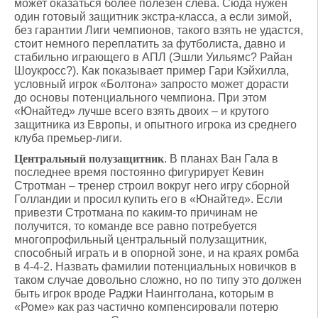
может оказаться более полезен слева. Сюда нужен
один готовый защитник экстра-класса, а если зимой,
без гарантии Лиги чемпионов, такого взять не удастся,
стоит немного переплатить за футболиста, давно и
стабильно играющего в АПЛ (Эшли Уильямс? Райан
Шоукросс?). Как показывает пример Гари Кэйхилла,
условный игрок «Болтона» запросто может дорасти
до основы потенциального чемпиона. При этом
«Юнайтед» лучше всего взять двоих – и крутого
защитника из Европы, и опытного игрока из среднего
клуба премьер-лиги.
Центральный полузащитник
. В планах Ван Гала в
последнее время постоянно фигурирует Кевин
Стротман – тренер строил вокруг него игру сборной
Голландии и просил купить его в «Юнайтед». Если
привезти Стротмана по каким-то причинам не
получится, то команде все равно потребуется
многопрофильный центральный полузащитник,
способный играть и в опорной зоне, и на краях ромба
в 4-4-2. Назвать фамилии потенциальных новичков в
таком случае довольно сложно, но по типу это должен
быть игрок вроде Раджи Наингголана, которым в
«Роме» как раз частично компенсировали потерю