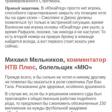
травмированного Стротмана.
Правый защитник
. В «Юнайтед» просто нет игрока,
способного гарантированно закрыть эту позицию хотя
бы на один сезон – Смоллинг и Джонс должны
появляться тут только в экстренной ситуации, время
Валенсии как игрока основы «Юнайтед» уже ушло, а
время Рафаэля, похоже, так никогда и не наступит. То
есть второй номер на правую бровку в команде
найдется всегда, а вот первого стоит искать уже
сейчас.
Михаил Мельников,
комментатор
НТВ Плюс
, болельщик «МЮ»
Прежде всего, я бы сильно не хотел и никому другому
не пожелал бы оказаться в роли советника Луи Ван
Гала. Рискованно для здоровья, особенно душевного.
В случае же, если бы я решением некоего суда был
приговорён к общественным работам подобного
рода, то предложил бы сэкономить обозначенные 150
миллионов на нужды футбольной академии