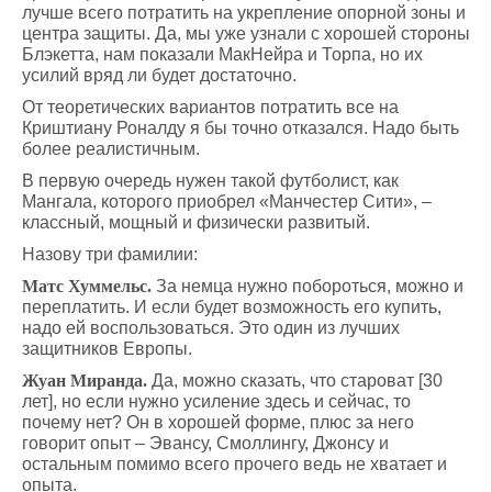
лучше всего потратить на укрепление опорной зоны и
центра защиты. Да, мы уже узнали с хорошей стороны
Блэкетта, нам показали МакНейра и Торпа, но их
усилий вряд ли будет достаточно.
От теоретических вариантов потратить все на
Криштиану Роналду я бы точно отказался. Надо быть
более реалистичным.
В первую очередь нужен такой футболист, как
Мангала, которого приобрел «Манчестер Сити», –
классный, мощный и физически развитый.
Назову три фамилии:
Матс Хуммельс.
За немца нужно побороться, можно и
переплатить. И если будет возможность его купить,
надо ей воспользоваться. Это один из лучших
защитников Европы.
Жуан Миранда.
Да, можно сказать, что староват [30
лет], но если нужно усиление здесь и сейчас, то
почему нет? Он в хорошей форме, плюс за него
говорит опыт – Эвансу, Смоллингу, Джонсу и
остальным помимо всего прочего ведь не хватает и
опыта.