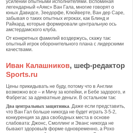
усилении опытными исполнителями. Вспоминая
легендарный «Аякс» Ван Гала, многие говорят о
юных Давидсе, Зеедорфе, Клюйверте, Ван дер Саре,
забывая о таких опытных игроках, как Блинд и
Райкард, которые формировали центральную ось
амстердамского клуба.
От конкретных фамилий воздержусь, скажу так:
опытный игрок оборонительного плана с лидерскими
качествами.
Иван Калашников
, шеф-редактор
Sports.ru
Цены прикидывать не буду, потому что в Англии
возможно все – и Мичу за копейки, и Бебе задорого, и
Фабрегас за адекватные деньги. В остальном так:
Два центральных защитника
. Даже если представить,
что Ван Гал больше никогда не будет играть 3-5-2,
конкуренция за два свободных места в основе
слабовата: Джонс, Смоллинг и Эванс никогда не
бывают здоровы/в форме одновременно, а Рохо