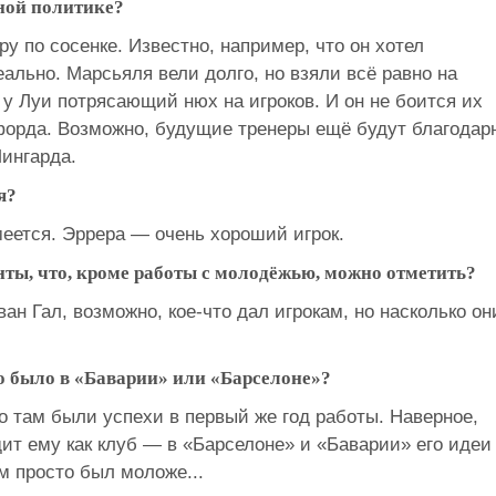
ной политике?
у по сосенке. Известно, например, что он хотел
ально. Марсьяля вели долго, но взяли всё равно на
у Луи потрясающий нюх на игроков. И он не боится их
шфорда. Возможно, будущие тренеры ещё будут благодар
ингарда.
я?
еется. Эррера — очень хороший игрок.
ты, что, кроме работы с молодёжью, можно отметить?
ван Гал, возможно, кое-что дал игрокам, но насколько он
о было в «Баварии» или «Барселоне»?
го там были успехи в первый же год работы. Наверное,
т ему как клуб — в «Барселоне» и «Баварии» его идеи
м просто был моложе...