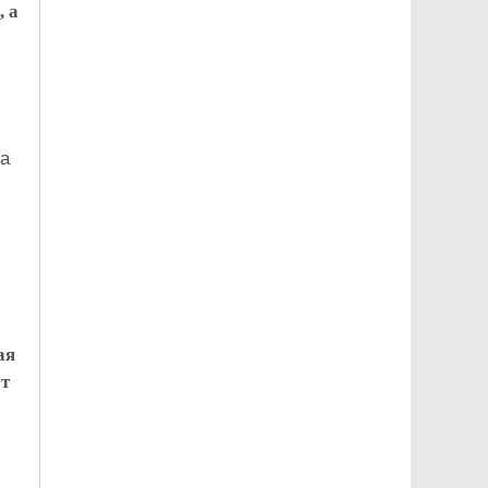
 а
да
ая
ет