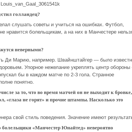
устил голландец?
елал слушать советы и учиться на ошибках. Футбол,
 не нравится болельщикам, а на них в Манчестере нельз
ажутся неверными?
ть Ди Марию, например. Швайнштайгер — было известн
здоровьем. Упорное нежелание укреплять центр обороны
пускал бы в каждом матче по 2-3 гола. Странное
полне понятно.
сле за то, что во время матчей он не выходит к бровке,
ол, «глаза не горят» и прочие штампы. Насколько это
енера свой стиль поведения. Значение имеют результат
что болельщики «Манчестер Юнайтед» невероятно