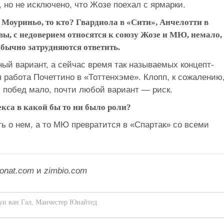
, но не исключено, что Жозе поехал с ярмарки.
 Моуриньо, то кто? Гвардиола в «Сити», Анчелотти в
вы, с недоверием относятся к союзу Жозе и МЮ, немало,
обычно затрудняются ответить.
ный вариант, а сейчас время так называемых концепт-
я работа Почеттино в «Тоттенхэме». Клопп, к сожалению
 побед мало, почти любой вариант — риск.
кса в какой бы то ни было роли?
ть о нем, а то МЮ превратится в «Спартак» со всеми
onat.com
и
zimbio.com
уи ван Гал
,
Манчестер Юнайтед