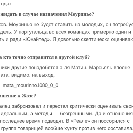
тодах.
ожидать в случае назначения Моуриньо?
ов. Моуриньо не будет ставить на молодых, он потребу
дель. У португальца во всех командах примерно один и
нять и ради «Юнайтед». Я довольно скептически оценива
 а кто точно отправится в другой клуб?
ники другие понадобятся а-ля Матич. Марсьяль вполне
Мата, видимо, на выход.
ношение к Жозе?
алец забронзовел и перестал критически оценивать сво
бя идеальным, а методы — безгрешными. Да и отношения
последнее время подводят. В «Реале» он поссорился с
группа товарищей вообще хунту против него составила