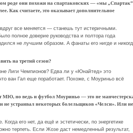
ом роде они похожи на спартаковских — «мы „Спартак”,
алее. Как считаете, это оказывает дополнительное
 вдруг все меняется — станешь тут истеричными.
 было полное доверие руководства и полтора года
дился не лучшим образом. А фанаты его нигде и никог
авить на третий сезон?
зоне Лиги Чемпионов? Едва ли у «Юнайтед» это
что ван Гал еще поработает. Похоже, с Моуриньо всё
т МЮ, но ведь и футбол Моуриньо — это не манчестерск
он не устраивал некоторых болельщиков «Челси». Или н
 Когда его нет, да ещё и эстетически, по энергетике
ложно терпеть. Если Жозе даст немедленный результат,