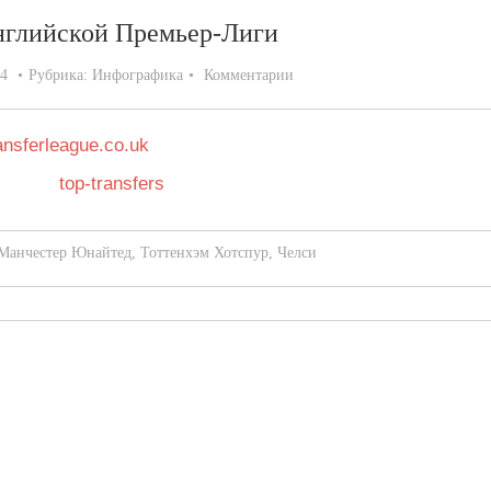
нглийской Премьер-Лиги
14
Рубрика:
Инфографика
Комментарии
nsferleague.co.uk
Манчестер Юнайтед
,
Тоттенхэм Хотспур
,
Челси