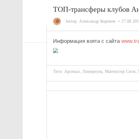
ТОП-трансферы клубов А
Автор:
Александр Коренев
27.08.20
Информация взята с сайта
www.tra
Теги:
Арсенал
,
Ливерпуль
,
Манчестер Сити
,