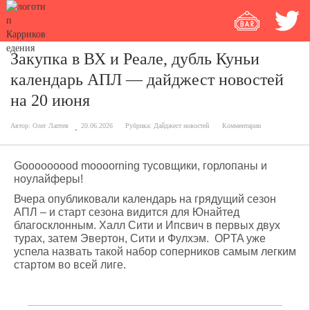
Закупка в ВХ и Реале, дубль Куньи
календарь АПЛ — дайджест новостей
на 20 июня
Автор:
Олег Лаптев
20.06.2026
Рубрика:
Дайджест новостей
Комментарии
Gooooooood moooorning тусовщики, горлопаны и
ноулайферы!
Вчера опубликовали календарь на грядущий сезон
АПЛ – и старт сезона видится для Юнайтед
благосклонным. Халл Сити и Ипсвич в первых двух
турах, затем Эвертон, Сити и Фулхэм. OPTA уже
успела назвать такой набор соперников самым легким
стартом во всей лиге.