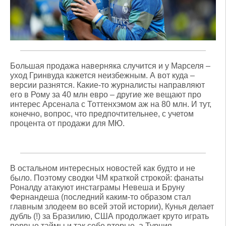
Большая продажа наверняка случится и у Марселя –
уход Гринвуда кажется неизбежным. А вот куда –
версии разнятся. Какие-то журналисты направляют
его в Рому за 40 млн евро – другие же вещают про
интерес Арсенала с Тоттенхэмом аж на 80 млн. И тут,
конечно, вопрос, что предпочтительнее, с учетом
процента от продажи для МЮ.
В остальном интересных новостей как будто и не
было. Поэтому сводки ЧМ краткой строкой: фанаты
Роналду атакуют инстаграмы Невеша и Бруну
Фернандеша (последний каким-то образом стал
главным злодеем во всей этой истории), Кунья делает
дубль (!) за Бразилию, США продолжает круто играть
первые таймы и так себе вторые, а Турция –