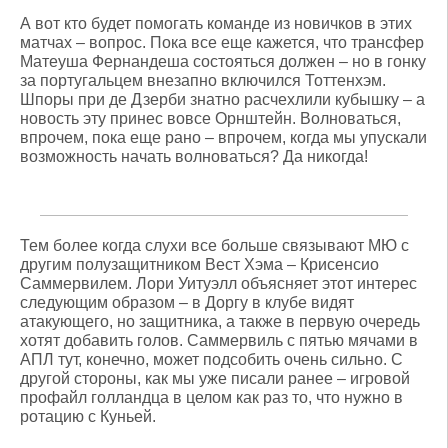
А вот кто будет помогать команде из новичков в этих
матчах – вопрос. Пока все еще кажется, что трансфер
Матеуша Фернандеша состояться должен – но в гонку
за португальцем внезапно включился Тоттенхэм.
Шпоры при де Дзерби знатно расчехлили кубышку – а
новость эту принес вовсе Орнштейн. Волноваться,
впрочем, пока еще рано – впрочем, когда мы упускали
возможность начать волноваться? Да никогда!
Тем более когда слухи все больше связывают МЮ с
другим полузащитником Вест Хэма – Крисенсио
Саммервилем. Лори Уитуэлл объясняет этот интерес
следующим образом – в Доргу в клубе видят
атакующего, но защитника, а также в первую очередь
хотят добавить голов. Саммервиль с пятью мячами в
АПЛ тут, конечно, может подсобить очень сильно. С
другой стороны, как мы уже писали ранее – игровой
профайл голландца в целом как раз то, что нужно в
ротацию с Куньей.