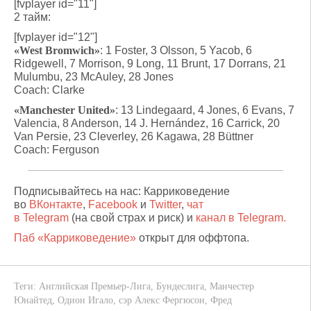
[fvplayer id="11"]
2 тайм:
[fvplayer id="12"]
«West Bromwich»
: 1 Foster, 3 Olsson, 5 Yacob, 6
Ridgewell, 7 Morrison, 9 Long, 11 Brunt, 17 Dorrans, 21
Mulumbu, 23 McAuley, 28 Jones
Coach: Clarke
«Manchester United»
: 13 Lindegaard, 4 Jones, 6 Evans, 7
Valencia, 8 Anderson, 14 J. Hernández, 16 Carrick, 20
Van Persie, 23 Cleverley, 26 Kagawa, 28 Büttner
Coach: Ferguson
Подписывайтесь на нас: Карриковедение
во
ВКонтакте
,
Facebook
и
Twitter
,
чат
в Telegram
(на свой страх и риск) и
канал в Telegram.
Паб «Карриковедение»
открыт для оффтопа.
Теги:
Английская Премьер-Лига
,
Бундеслига
,
Манчестер
Юнайтед
,
Одион Игало
,
сэр Алекс Фергюсон
,
Фред