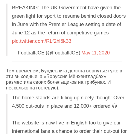
BREAKING: The UK Government have given the
green light for sport to resume behind closed doors
in June with the Premier League setting a date of
June 12 as the return of competitive games
pic.twitter.com/RLf2hl5k33
— FootballJOE (@FootballJOE)
May 11, 2020
Тем временем, Бундеслига должна вернуться уже в
эти выходные, а «Боруссия Мёнхенгладбах»
разместила своих болельщиков на трибунах. И
несколько на гостевую).
The home stands are filling up nicely though! Over
4,500 cut-outs in place and 12,000+ ordered 😍
The website is now live in English too to give our
international fans a chance to order their cut-out for