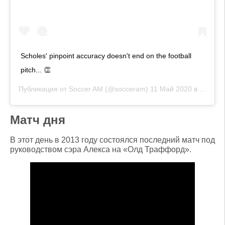
Scholes' pinpoint accuracy doesn't end on the football
pitch... 👏
Публикация от
Soccer AM
(@socceram)
11 Май 2020 в 3:51 PDT
Матч дня
В этот день в 2013 году состоялся последний матч под
руководством сэра Алекса на «Олд Траффорд».