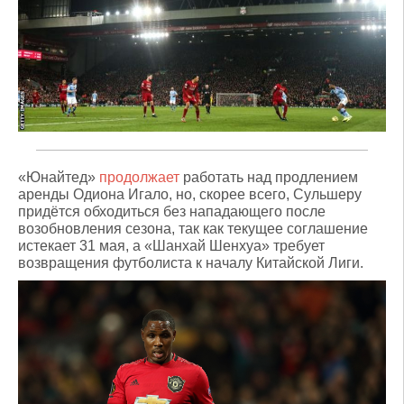
«Юнайтед»
продолжает
работать над продлением
аренды Одиона Игало, но, скорее всего, Сульшеру
придётся обходиться без нападающего после
возобновления сезона, так как текущее соглашение
истекает 31 мая, а «Шанхай Шенхуа» требует
возвращения футболиста к началу Китайской Лиги.