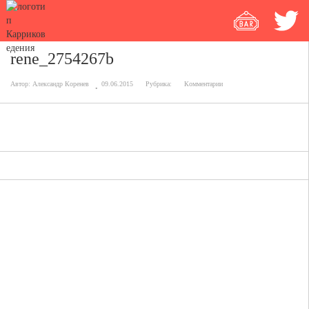
rene_2754267b
Автор:
Александр Коренев
09.06.2015
Рубрика:
Комментарии