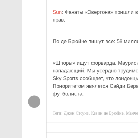
Sun
: Фанаты «Эвертона» пришли в 
прав.
По де Брюйне пишут все: 58 милли
«Шпоры» ищут форварда. Маурисио
нападающий. Мы усердно трудимс
Sky Sports сообщает, что лондонц
Приоритетом явялется Сайди Бераи
футболиста.
Теги:
Джон Стоунз
,
Кевин де Брюйне
,
Манче