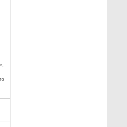
».
го