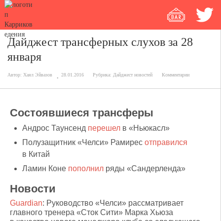
Дайджест трансферных слухов за 28
января
Автор:
Хаял Эйвазов
28.01.2016
Рубрика:
Дайджест новостей
Комментарии
Состоявшиеся трансферы
Андрос Таунсенд
перешел
в «Ньюкасл»
Полузащитник «Челси» Рамирес
отправился
в Китай
Ламин Коне
пополнил
ряды «Сандерленда»
Новости
Guardian
: Руководство «Челси» рассматривает
главного тренера «Сток Сити» Марка Хьюза