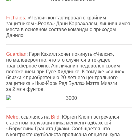
Fichajes
: «Челси» контактировал с крайним
защитником «Реала» Дани Карвахалем, лишившимся
места в основном составе команды с приходом
Данило.
Guardian
: Гари Кэхилл хочет покинуть «Челси»,
но маловероятно, что это случится в текущее
трансферное окно. Англичанин недоволен своим
положением при Гусе Хиддинке. К тому же «синие»
близки к приобретению 20-летнего центрального
защитника «Нью-Йорк Ред Буллз» Мэтта Миазги
за 2 млн фунтов.
Metro
, ссылаясь на
Bild
: Юрген Клопп встречался
с агентом полузащитника менхенгладбахской
«Боруссии» Гранита Джаки. Сообщается, что
в контракте футболиста прописана опция выкупа