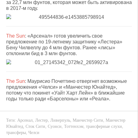
за 22,7 млн фунтов, которая может быть активирована
в 2017-м году.
The Sun
: «Арсенал» готов увеличить свое
предложение по 19-летнему защитнику «Лестера»
Бену Чилвеллу до 4 млн фунтов. Ранее «лисы»
отклонили бид в 3 млн фунтов.
The Sun
: Маурисио Почеттино отвергнет возможные
предложения «Челси» и «Манчестер Юнайтед»,
потому что покинет «Уайт Харт Лейн» в ближайшие
годы только ради «Барселоны» или «Реала».
Теги:
Арсенал
,
Лестер
,
Ливерпуль
,
Манчестер Сити
,
Манчестер
Юнайтед
,
Сток Сити
,
Суонси
,
Тоттенхэм
,
трансферные слухи
,
трансферы
,
Челси