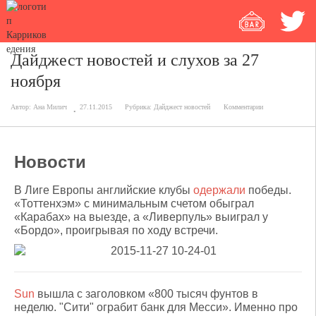
Дайджест новостей и слухов за 27
ноября
Автор:
Ана Милич
27.11.2015
Рубрика:
Дайджест новостей
Комментарии
Новости
В Лиге Европы английские клубы
одержали
победы.
«Тоттенхэм» с минимальным счетом обыграл
«Карабах» на выезде, а «Ливерпуль» выиграл у
«Бордо», проигрывая по ходу встречи.
Sun
вышла с заголовком «800 тысяч фунтов в
неделю. "Сити" ограбит банк для Месси». Именно про