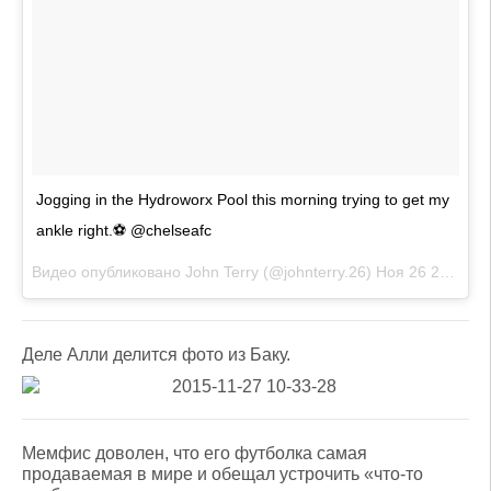
Jogging in the Hydroworx Pool this morning trying to get my
ankle right.⚽️ @chelseafc
Видео опубликовано John Terry (@johnterry.26)
Ноя 26 2015 в 2:48 PST
Деле Алли делится фото из Баку.
Мемфис доволен, что его футболка самая
продаваемая в мире и обещал устрочить «что-то