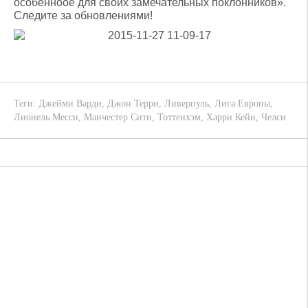
особенноое для своих замечательных поклонников».
Следите за обновлениями!
Теги:
Джейми Варди
,
Джон Терри
,
Ливерпуль
,
Лига Европы
,
Лионель Месси
,
Манчестер Сити
,
Тоттенхэм
,
Харри Кейн
,
Челси