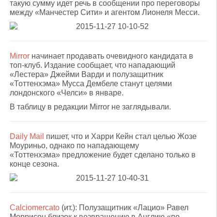
такую сумму идет речь в сообщении про переговоры
между «Манчестер Сити» и агентом Лионеля Месси.
Mirror
начинает продавать очевидного кандидата в
топ-клуб. Издание сообщает, что нападающий
«Лестера» Джейми Варди и полузащитник
«Тоттенхэма» Мусса Дембеле станут целями
лондонского «Челси» в январе.
В таблицу в редакции Mirror не заглядывали.
Daily Mail
пишет, что и Харри Кейн стал целью Жозе
Моуриньо, однако по нападающему
«Тоттенхэма» предложение будет сделано только в
конце сезона.
Calciomercato
(ит.):
Полузащитник «Лацио» Равел
Моррисон близок к возвращению в Англию «по