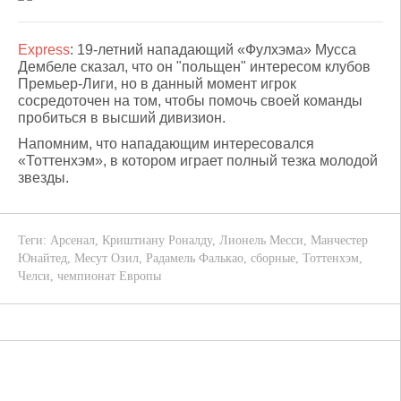
Express
: 19-летний нападающий «Фулхэма» Мусса
Дембеле сказал, что он "польщен" интересом клубов
Премьер-Лиги, но в данный момент игрок
сосредоточен на том, чтобы помочь своей команды
пробиться в высший дивизион.
Напомним, что нападающим интересовался
«Тоттенхэм», в котором играет полный тезка молодой
звезды.
Теги:
Арсенал
,
Криштиану Роналду
,
Лионель Месси
,
Манчестер
Юнайтед
,
Месут Озил
,
Радамель Фалькао
,
сборные
,
Тоттенхэм
,
Челси
,
чемпионат Европы