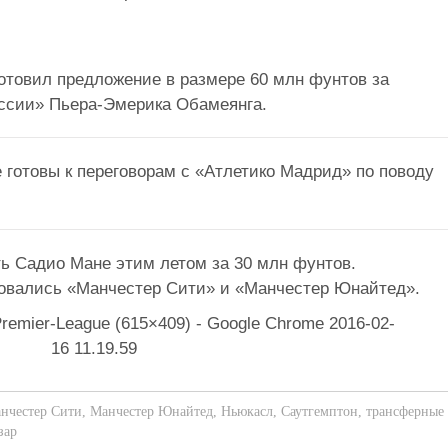
отовил предложение в размере 60 млн фунтов за
ссии» Пьера-Эмерика Обамеянга.
 готовы к переговорам с «Атлетико Мадрид» по поводу
ть Садио Мане этим летом за 30 млн фунтов.
овались «Манчестер Сити» и «Манчестер Юнайтед».
нчестер Сити
,
Манчестер Юнайтед
,
Ньюкасл
,
Саутгемптон
,
трансферные
зар