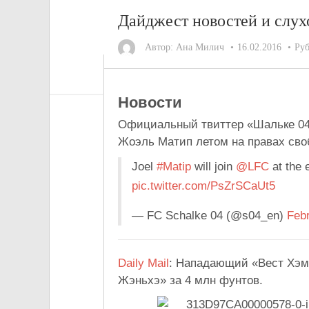
Дайджест новостей и слухо
Автор:
Ана Милич
16.02.2016
Ру
Новости
Официальный твиттер «Шальке 04»
Жоэль Матип летом на правах сво
Joel
#Matip
will join
@LFC
at the 
pic.twitter.com/PsZrSCaUt5
— FC Schalke 04 (@s04_en)
Febr
Daily Mail
: Нападающий «Вест Хэма
Жэньхэ» за 4 млн фунтов.