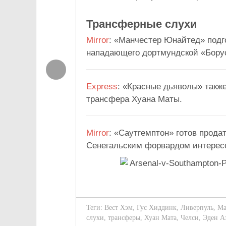
Трансферные слухи
Mirror
: «Манчестер Юнайтед» подг
нападающего дортмундской «Бору
Express
: «Красные дьяволы» также
трансфера Хуана Маты.
Mirror
: «Саутгемптон» готов прода
Сенегальским форвардом интерес
Теги:
Вест Хэм
,
Гус Хиддинк
,
Ливерпуль
,
Ма
слухи
,
трансферы
,
Хуан Мата
,
Челси
,
Эден А