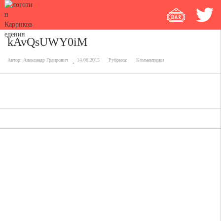
kAvQsUWY0iM
Автор:
Александр Граирович
14.08.2015
Рубрика:
Комментарии