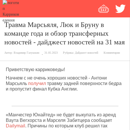
Травма Марсьяля, Люк и Бруну в
команде года и обзор трансферных
новостей - дайджест новостей на 31 мая
Автор:
Владимир Галушкин
31.05.2023
Рубрика:
Дайджест новостей
Комментарии
Приветствую карриковеды!
Начнем с не очень хороших новостей - Антони
Марсьяль
получил
травму задней поверхности бедра
и пропустит финал Кубка Англии.
«Манчестер Юнайтед» не будет выкупать из аренд
Ваута Вегхорста и Марселя Забитцера сообщает
Dailymail
. Причины по которым клуб решил так