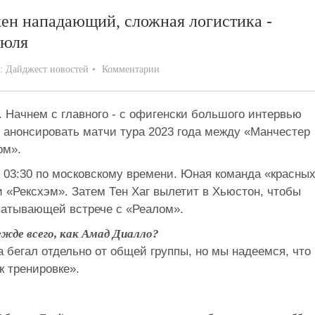
жен нападающий, сложная логистика -
июля
а:
Дайджест новостей
Комментарии
. Начнем с главного - с офигенски большого интервью
ы анонсировать матчи тура 2023 года между «Манчестер
ом».
 03:30 по московскому времени. Юная команда «красны
и «Рексхэм». Затем Тен Хаг вылетит в Хьюстон, чтобы
хватывающей встрече с «Реалом».
ежде всего, как Амад Диалло?
а бегал отдельно от общей группы, но мы надеемся, что
к тренировке».