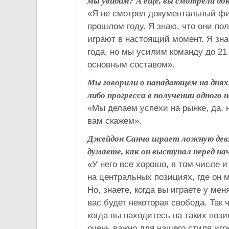
мы увидим? А еще, вы смотрели до
«Я не смотрел документальный фил
прошлом году. Я знаю, что они пол
играют в настоящий момент. Я зна
года, но мы усилим команду до 21
основным составом».
Мы говорили о нападающем на днях.
либо прогресса в получении одного 
«Мы делаем успехи на рынке, да, но
вам скажем».
Джейдон Санчо играет ложную девя
думаете, как он выступал перед на
«У него все хорошо, в том числе и
на центральных позициях, где он м
Но, знаете, когда вы играете у ме
вас будет некоторая свобода. Так ч
когда вы находитесь на таких поз
очень важно для нашего стиля игры