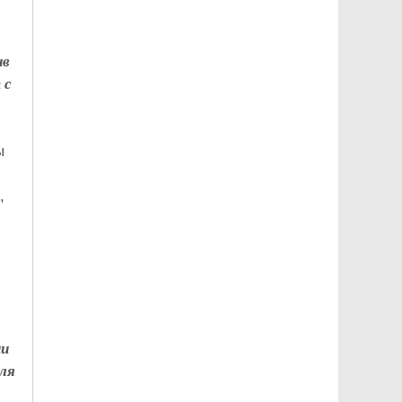
ив
 с
ы
,
ни
ля