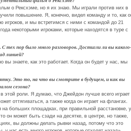
кументальный фильм о Рексхэме?
ьм о Рексхэме, но я их знаю. Мы играли против них в
учили повышение. Я, конечно, видел команду и то, как 
ю игроков, и мы встретимся с ними с командой до 21
 года некоторыми игроками, которые находятся в туре с
 С тех пор было много разговоров. Достигли ли вы какого
над линией?
 вы знаете, как это работает. Когда он будет у нас, мы
тку. Это то, на что вы смотрите в будущем, и как вы
чалом сезона?
 в этой роли. Я думаю, что Джейдон лучше всего играет
ожет оттягиваться, а также когда он играет на флангах.
ня на больших площадках, при правильной расстановке, 
то он может быть сзади на десятке, в центре, но также,
ициях, вы должны делать рывки назад, потому что это
, у нас есть много игроков, которые отходят назад».