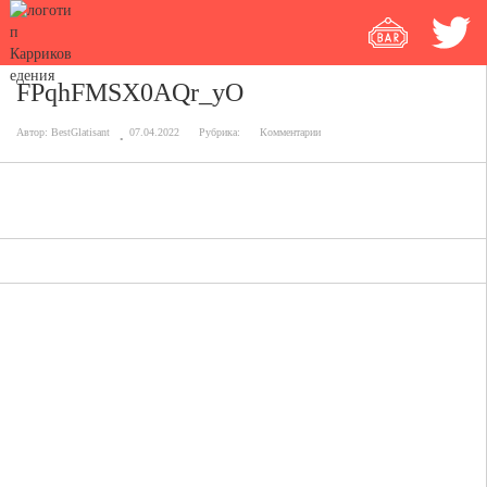
FPqhFMSX0AQr_yO
Автор:
BestGlatisant
07.04.2022
Рубрика:
Комментарии