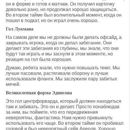
он в форме и готов к матчам. Он получил карточку
довольно рано, но продолжал хорошо защищаться.
Во втором тайме был волнительный момент, когда он
пошел в подкат, но он играл очень хорошо.
Гол Лукмана
На самом деле мы не должны были делать офсайд, а
закрывать игрока, когда он делал забегание. Они
делают эти забегания из глубины, мы знали, что они
будут так играть и мы заснули в этом моменте, но
реакция на гол была хорошая.
Думаю, ребята знали, что нужно повышать темп. Мы
лучше пасовали, растягивали оборону и лучше
использовали фланги. Мы заслужили пару забитых
мячей.
Великолепная форма Эдинсона
Это гол центрфорварда, который должен находиться
там и забивать. Это он и делает. Просто понаблюдав
за ним, вы поймете, что его передвижения
невероятны, фантастика. Нам нужно привыкнуть
использовать его чаще. Во втором тайме он пробивал
головой и был невероятный сейв Ареоля. Хорошо