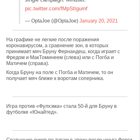
pic.twitter.com/fMpStIgumf
— OptaJoe (@OptaJoe)
January 20, 2021
На графике не легкие после поражения
коронавирусом, а сравнение зон, в которых
принимает мяч Бруну Фернандеш, когда играет с
Фредом и МакТоминеем (слева) или с Погба и
Матичем (справа).
Когда Бруну на поле с Погба и Матичем, то он
получает мяч ближе к воротам соперника.
Игра против «Фулхэма» стала 50-й для Бруну в
футболке «Юнайтед».
Сравнение очков по турам в эпоху после ухода Ферги.