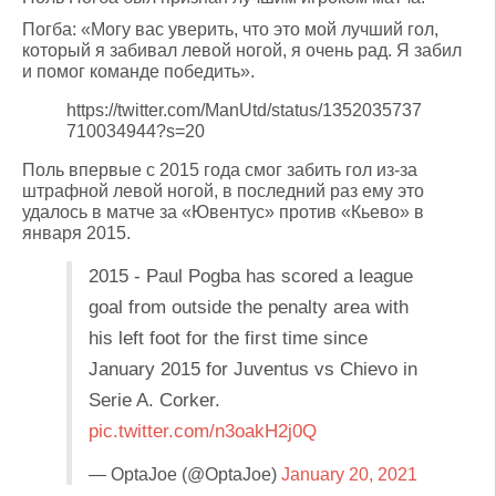
Погба: «Могу вас уверить, что это мой лучший гол,
который я забивал левой ногой, я очень рад. Я забил
и помог команде победить».
https://twitter.com/ManUtd/status/1352035737
710034944?s=20
Поль впервые с 2015 года смог забить гол из-за
штрафной левой ногой, в последний раз ему это
удалось в матче за «Ювентус» против «Кьево» в
января 2015.
2015 - Paul Pogba has scored a league
goal from outside the penalty area with
his left foot for the first time since
January 2015 for Juventus vs Chievo in
Serie A. Corker.
pic.twitter.com/n3oakH2j0Q
— OptaJoe (@OptaJoe)
January 20, 2021