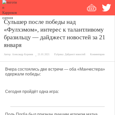
Сульшер после победы над
«Фулхэмом», интерес к талантливому
бразильцу — дайджест новостей за 21
января
Автор:
Александр Коренев
21.01.2021
Рубрика:
Дайджест новостей
Комментарии
Вчера состоялись две встречи — оба «Манчестера»
одержали победы:
Сегодня пройдёт одна игра:
Поль Погба был признан лучшим игроком матча.