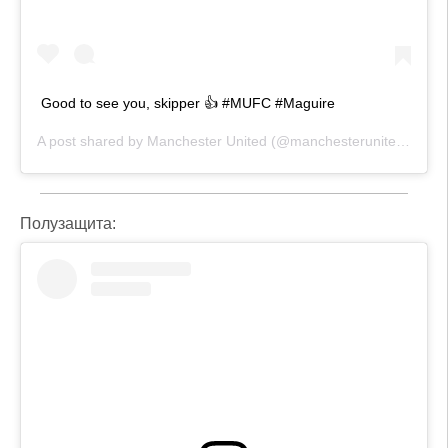
Good to see you, skipper 👍 #MUFC #Maguire
A post shared by
Manchester United
(@manchesterunited) on
Ma
Полузащита: