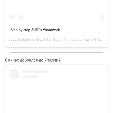
Step by step 💪🏼🚀 #hardwork
A post shared by
David De Gea
(@d_degeaofficial) on
May 26, 2020 at 10:02am PDT
Санчес добрался до Италии?