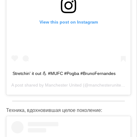
View this post on Instagram
Stretchin' it out 💪 #MUFC #Pogba #BrunoFernandes
A post shared by
Manchester United
(@manchesterunited) on
Ma
Техника, вдохновившая целое поколение: