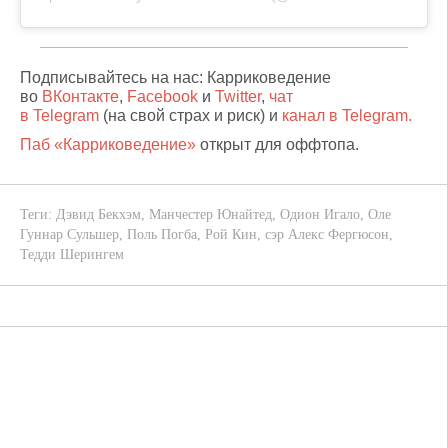
Подписывайтесь на нас: Карриковедение
во
ВКонтакте
,
Facebook
и
Twitter
,
чат
в Telegram
(на свой страх и риск) и
канал в Telegram.
Паб «Карриковедение»
открыт для оффтопа.
Теги:
Дэвид Бекхэм
,
Манчестер Юнайтед
,
Одион Игало
,
Оле
Гуннар Сульшер
,
Поль Погба
,
Рой Кин
,
сэр Алекс Фергюсон
,
Тедди Шерингем