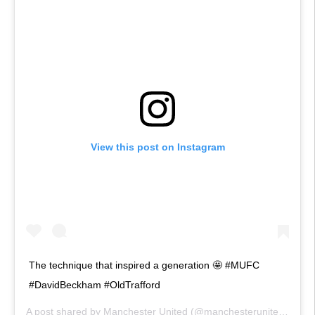
View this post on Instagram
The technique that inspired a generation 🤩 #MUFC
#DavidBeckham #OldTrafford
A post shared by
Manchester United
(@manchesterunited) on
Ma