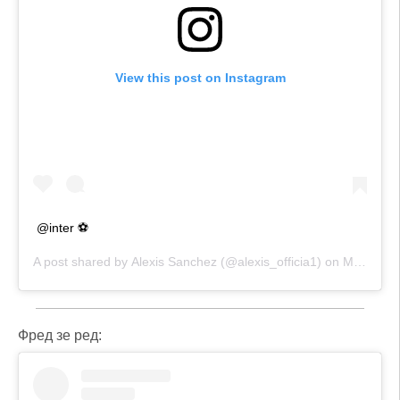
View this post on Instagram
@inter ⚽️
A post shared by
Alexis Sanchez
(@alexis_officia1) on
May 26, 2020 at 11:33am PDT
Фред зе ред: