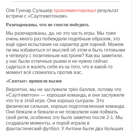
Оле Гуннар Сульшер
прокомментировал
результат
встречи с «Саутгемптоном».
Разочарованы, что не смогли победить
Мы разочарованы, да, но это часть игры. Мы тоже
очень много раз побеждали подобным образом, это
ещё одно испытание на характер для парней. Можем
ли мы избавиться от мыслей об этом и быть готовыми
к четвергу с позитивным настроем? Как вы заметили,
у нас были отличные рывки и не нужно сейчас
садиться и жалеть себя из-за того, что в какой-то
момент всё сложилось против вас.
«Святые» приняли вызов
Вероятно, мы не заслужили трёх баллов, потому что
«Саутгемптон» — хорошая команда, и они заслужили
что-то в этой игре. Они хорошо сыграли. Это
физически сильная, хорошо подготовленная команда.
Они бежали и бежали и не позволили нам поймать
свой ритм, особенно это было заметно после 2-1. Мы
создавали моменты, и порой играли в
фантастический футбол. У Антони были два больших