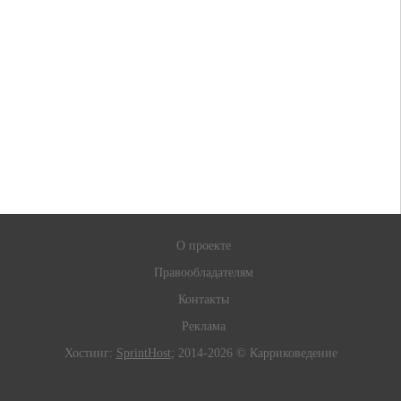
О проекте
Правообладателям
Контакты
Реклама
Хостинг:
SprintHost
; 2014-2026 © Карриковедение