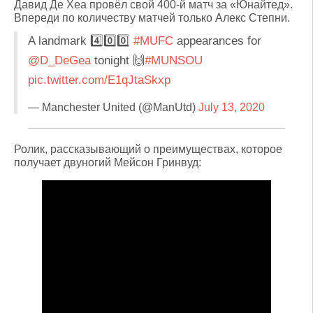
Давид Де Хеа провёл свой 400-й матч за «Юнайтед».
Впереди по количеству матчей только Алекс Степни.
A landmark 4️⃣0️⃣0️⃣
#MUFC
appearances for
@D_DeGea
tonight 🙌
#MUNSOU
pic.twitter.com/E1qJtaSkxp
— Manchester United (@ManUtd)
July 13, 2020
Ролик, рассказывающий о преимуществах, которое
получает двуногий Мейсон Гринвуд: