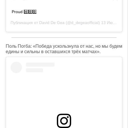
Proud 4️⃣0️⃣0️⃣
Публикация от
David De Gea
(@d_degeaofficial)
13 Июл 2020 в 4:35 PDT
Поль Погба: «Победа ускользнула от нас, но мы будем
едины и сильны в оставшихся трёх матчах».