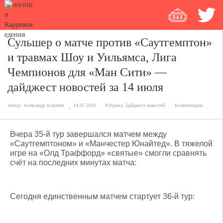
Сульшер о матче против «Саутгемптон»
и травмах Шоу и Уильямса, Лига
Чемпионов для «Ман Сити» —
дайджест новостей за 14 июля
Автор:
Александр Коренев
14.07.2020
Рубрика:
Дайджест новостей
Комментарии
Вчера 35-й тур завершался матчем между
«Саутгемптоном» и «Манчестер Юнайтед». В тяжелой
игре на «Олд Траффорд» «святые» смогли сравнять
счёт на последних минутах матча:
Сегодня единственным матчем стартует 36-й тур: