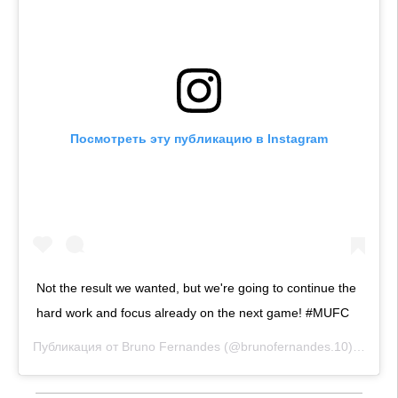
Посмотреть эту публикацию в Instagram
Not the result we wanted, but we're going to continue the
hard work and focus already on the next game! #MUFC
Публикация от
Bruno Fernandes
(@brunofernandes.10)
13 Июл