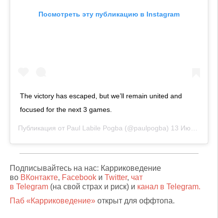
Посмотреть эту публикацию в Instagram
The victory has escaped, but we’ll remain united and
focused for the next 3 games.
Публикация от
Paul Labile Pogba
(@paulpogba)
13 Июл 2020 в 3:14 PDT
Подписывайтесь на нас: Карриковедение
во
ВКонтакте
,
Facebook
и
Twitter
,
чат
в Telegram
(на свой страх и риск) и
канал в Telegram.
Паб «Карриковедение»
открыт для оффтопа.