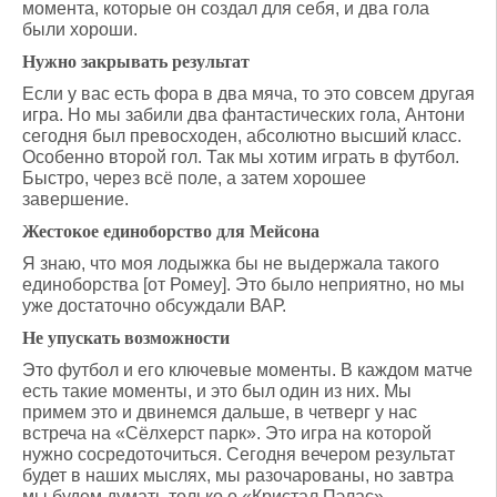
момента, которые он создал для себя, и два гола
были хороши.
Нужно закрывать результат
Если у вас есть фора в два мяча, то это совсем другая
игра. Но мы забили два фантастических гола, Антони
сегодня был превосходен, абсолютно высший класс.
Особенно второй гол. Так мы хотим играть в футбол.
Быстро, через всё поле, а затем хорошее
завершение.
Жестокое единоборство для Мейсона
Я знаю, что моя лодыжка бы не выдержала такого
единоборства [от Ромеу]. Это было неприятно, но мы
уже достаточно обсуждали ВАР.
Не упускать возможности
Это футбол и его ключевые моменты. В каждом матче
есть такие моменты, и это был один из них. Мы
примем это и двинемся дальше, в четверг у нас
встреча на «Сёлхерст парк». Это игра на которой
нужно сосредоточиться. Сегодня вечером результат
будет в наших мыслях, мы разочарованы, но завтра
мы будем думать только о «Кристал Пэлас».