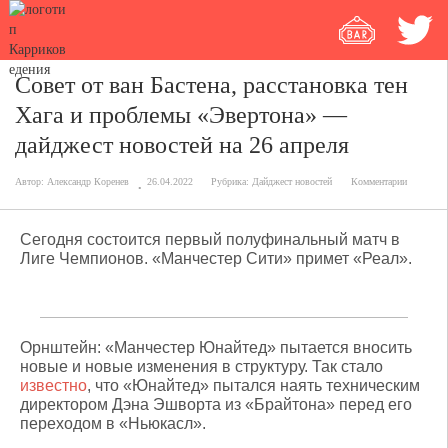
Совет от ван Бастена, расстановка тен
Хага и проблемы «Эвертона» —
дайджест новостей на 26 апреля
Автор:
Александр Коренев
26.04.2022
Рубрика:
Дайджест новостей
Комментарии
Сегодня состоится первый полуфинальный матч в
Лиге Чемпионов. «Манчестер Сити» примет «Реал».
Орнштейн: «Манчестер Юнайтед» пытается вносить
новые и новые изменения в структуру. Так стало
известно
, что «Юнайтед» пытался наять техническим
директором Дэна Эшворта из «Брайтона» перед его
переходом в «Ньюкасл».