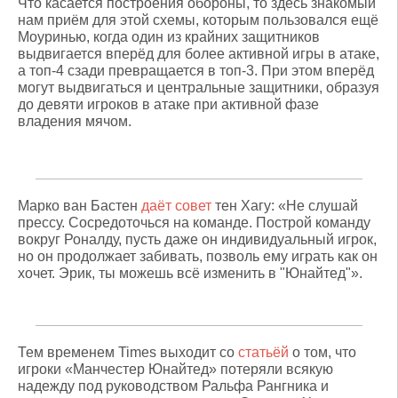
Что касается построения обороны, то здесь знакомый
нам приём для этой схемы, которым пользовался ещё
Моуринью, когда один из крайних защитников
выдвигается вперёд для более активной игры в атаке,
а топ-4 сзади превращается в топ-3. При этом вперёд
могут выдвигаться и центральные защитники, образуя
до девяти игроков в атаке при активной фазе
владения мячом.
Марко ван Бастен
даёт совет
тен Хагу: «Не слушай
прессу. Сосредоточься на команде. Построй команду
вокруг Роналду, пусть даже он индивидуальный игрок,
но он продолжает забивать, позволь ему играть как он
хочет. Эрик, ты можешь всё изменить в "Юнайтед"».
Тем временем Times выходит со
статьёй
о том, что
игроки «Манчестер Юнайтед» потеряли всякую
надежду под руководством Ральфа Рангника и