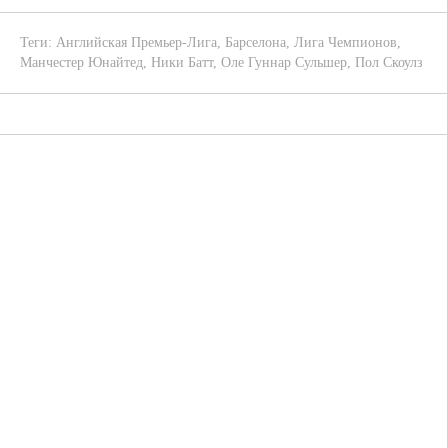
Теги:
Английская Премьер-Лига
,
Барселона
,
Лига Чемпионов
,
Манчестер Юнайтед
,
Ники Батт
,
Оле Гуннар Сульшер
,
Пол Скоулз