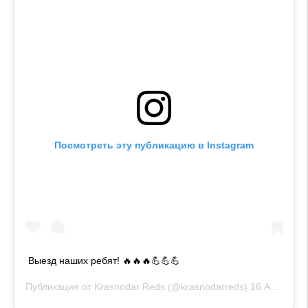
Посмотреть эту публикацию в Instagram
Выезд наших ребят! 🔥🔥🔥💪💪💪
Публикация от
Krasnodar Reds
(@krasnodarreds)
16 Апр 2019 в 9:05 PDT