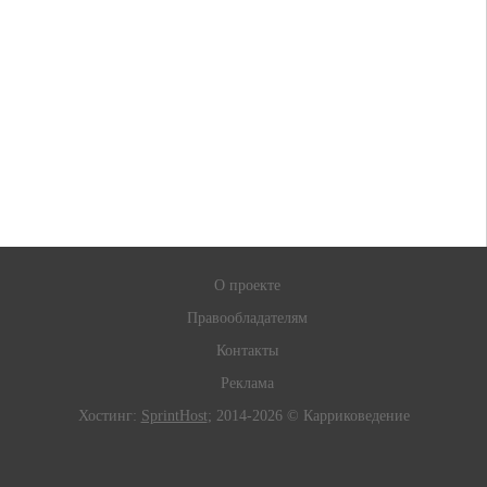
О проекте
Правообладателям
Контакты
Реклама
Хостинг:
SprintHost
; 2014-2026 © Карриковедение