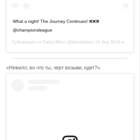
What a night! The Journey Continues! ❌❌❌
@championsleague
Публикация от
Daley Blind
(@blinddaley)
16 Апр 2019 в 2:28 PDT
«Невилл, во что ты, черт возьми, одет?».