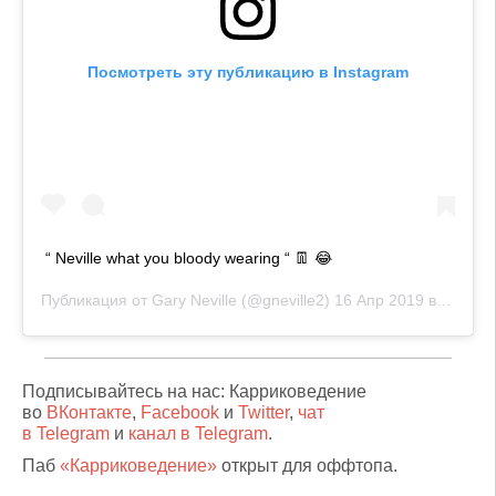
Посмотреть эту публикацию в Instagram
“ Neville what you bloody wearing “ 👖 😂
Публикация от
Gary Neville
(@gneville2)
16 Апр 2019 в 11:23 PDT
Подписывайтесь на нас: Карриковедение
во
ВКонтакте
,
Facebook
и
Twitter
,
чат
в Telegram
и
канал в Telegram
.
Паб
«Карриковедение»
открыт для оффтопа.