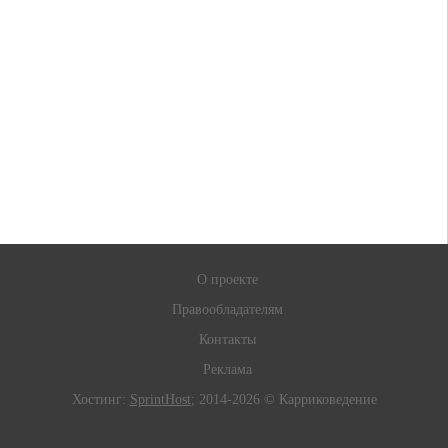
О проекте
Правообладателям
Контакты
Реклама
Хостинг:
SprintHost
; 2014-2026 © Карриковедение