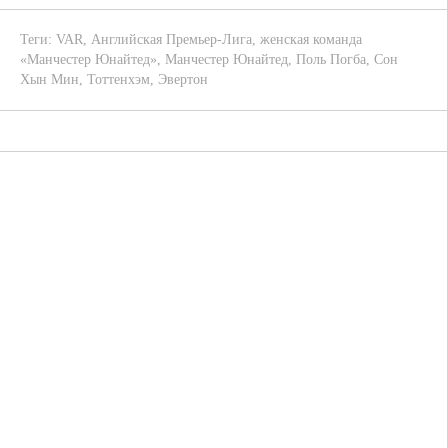
Теги:
VAR
,
Английская Премьер-Лига
,
женская команда
«Манчестер Юнайтед»
,
Манчестер Юнайтед
,
Поль Погба
,
Сон
Хын Мин
,
Тоттенхэм
,
Эвертон