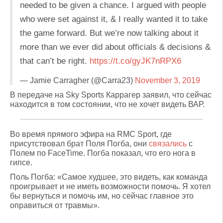
needed to be given a chance. I argued with people
who were set against it, & I really wanted it to take
the game forward. But we’re now talking about it
more than we ever did about officials & decisions &
that can’t be right.
https://t.co/gyJK7nRPX6
— Jamie Carragher (@Carra23)
November 3, 2019
В передаче на Sky Sports Каррагер заявил, что сейчас
находится в том состоянии, что не хочет видеть ВАР.
Во время прямого эфира на RMC Sport, где
присутствовал брат Поля Погба, они
связались
с
Полем по FaceTime. Погба показал, что его нога в
гипсе.
Поль Погба: «Самое худшее, это видеть, как команда
проигрывает и не иметь возможности помочь. Я хотел
бы вернуться и помочь им, но сейчас главное это
оправиться от травмы».