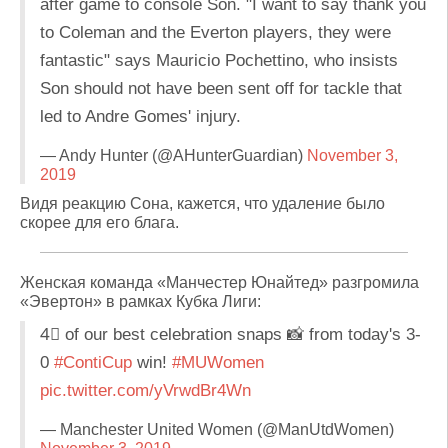
after game to console Son. "I want to say thank you
to Coleman and the Everton players, they were
fantastic" says Mauricio Pochettino, who insists
Son should not have been sent off for tackle that
led to Andre Gomes' injury.
— Andy Hunter (@AHunterGuardian)
November 3,
2019
Видя реакцию Сона, кажется, что удаление было
скорее для его блага.
Женская команда «Манчестер Юнайтед» разгромила
«Эвертон» в рамках Кубка Лиги:
4⃣ of our best celebration snaps 📸 from today's 3-
0
#ContiCup
win!
#MUWomen
pic.twitter.com/yVrwdBr4Wn
— Manchester United Women (@ManUtdWomen)