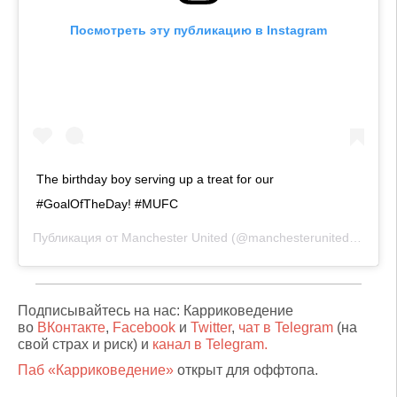
Посмотреть эту публикацию в Instagram
The birthday boy serving up a treat for our
#GoalOfTheDay! #MUFC
Публикация от
Manchester United
(@manchesterunited)
3 Ноя 
Подписывайтесь на нас: Карриковедение
во
ВКонтакте
,
Facebook
и
Twitter
,
чат в Telegram
(на
свой страх и риск) и
канал в Telegram.
Паб «Карриковедение»
открыт для оффтопа.