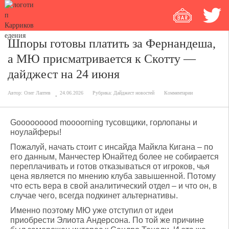
Шпоры готовы платить за Фернандеша,
а МЮ присматривается к Скотту —
дайджест на 24 июня
Автор:
Олег Лаптев
24.06.2026
Рубрика:
Дайджест новостей
Комментарии
Gooooooood moooorning тусовщики, горлопаны и
ноулайферы!
Пожалуй, начать стоит с инсайда Майкла Кигана – по
его данным, Манчестер Юнайтед более не собирается
переплачивать и готов отказываться от игроков, чья
цена является по мнению клуба завышенной. Потому
что есть вера в свой аналитический отдел – и что он, в
случае чего, всегда подкинет альтернативы.
Именно поэтому МЮ уже отступил от идеи
приобрести Элиота Андерсона. По той же причине