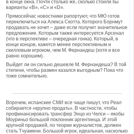
в конце окна. Почти столько же, сколько стоили бы
варианты «B», «C» и «D».
Прямосейчас новостники рапортуют, что МЮ готов
переключиться на Алекса Скотта. Которого Борнмут
продавать не хочет – даже если получит значительное
предложение. Которым также интересуется Арсенал
(что в перспективе – очередная гонка). Который, в
конце концов, кажется менее перспективным и
скилловым игроком, чем М. Фернандеш (хотя и все
равно хорошим).
Выйдет ли он сильно дешевле М. Фернандеша? В той
степени, чтобы размен казался выгодным? Пока что
тоже сомнительно.
Впрочем, испанские СМИ все чаще пишут, что Реал
собирается «крупно продать». В частности, чтобы
профинансировать трансфер Энцо из Челси – якобы
Моуриньо большой поклонник аргентинца. И этой
крупной продажей, по теории журналистов, должен
стать Тчуамени. Большой игрок, идеальная, насколько