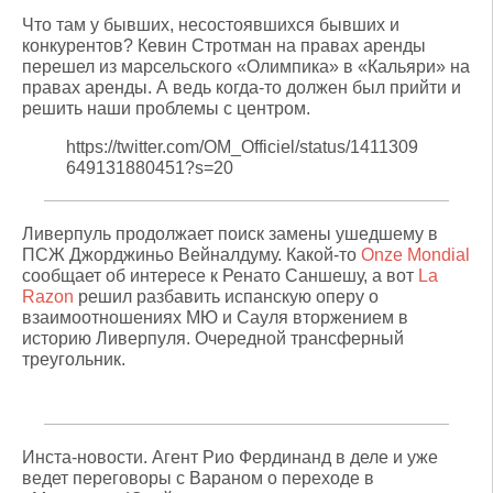
Что там у бывших, несостоявшихся бывших и
конкурентов? Кевин Стротман на правах аренды
перешел из марсельского «Олимпика» в «Кальяри» на
правах аренды. А ведь когда-то должен был прийти и
решить наши проблемы с центром.
https://twitter.com/OM_Officiel/status/1411309
649131880451?s=20
Ливерпуль продолжает поиск замены ушедшему в
ПСЖ Джорджиньо Вейналдуму. Какой-то
Onze Mondial
сообщает об интересе к Ренато Саншешу, а вот
La
Razon
решил разбавить испанскую оперу о
взаимоотношениях МЮ и Сауля вторжением в
историю Ливерпуля. Очередной трансферный
треугольник.
Инста-новости. Агент Рио Фердинанд в деле и уже
ведет переговоры с Вараном о переходе в