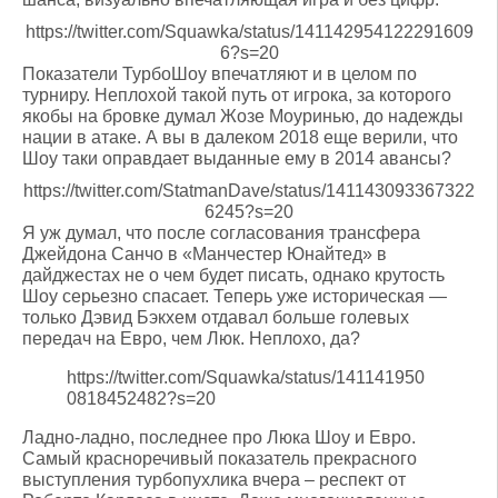
https://twitter.com/Squawka/status/141142954122291609
6?s=20
Показатели ТурбоШоу впечатляют и в целом по
турниру. Неплохой такой путь от игрока, за которого
якобы на бровке думал Жозе Моуринью, до надежды
нации в атаке. А вы в далеком 2018 еще верили, что
Шоу таки оправдает выданные ему в 2014 авансы?
https://twitter.com/StatmanDave/status/141143093367322
6245?s=20
Я уж думал, что после согласования трансфера
Джейдона Санчо в «Манчестер Юнайтед» в
дайджестах не о чем будет писать, однако крутость
Шоу серьезно спасает. Теперь уже историческая —
только Дэвид Бэкхем отдавал больше голевых
передач на Евро, чем Люк. Неплохо, да?
https://twitter.com/Squawka/status/141141950
0818452482?s=20
Ладно-ладно, последнее про Люка Шоу и Евро.
Самый красноречивый показатель прекрасного
выступления турбопухлика вчера – респект от