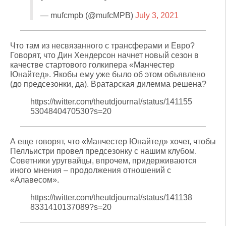
— mufcmpb (@mufcMPB)
July 3, 2021
Что там из несвязанного с трансферами и Евро?
Говорят, что Дин Хендерсон начнет новый сезон в
качестве стартового голкипера «Манчестер
Юнайтед». Якобы ему уже было об этом объявлено
(до предсезонки, да). Вратарская дилемма решена?
https://twitter.com/theutdjournal/status/141155
5304840470530?s=20
А еще говорят, что «Манчестер Юнайтед» хочет, чтобы
Пелльистри провел предсезонку с нашим клубом.
Советники уругвайцы, впрочем, придерживаются
иного мнения – продолжения отношений с
«Алавесом».
https://twitter.com/theutdjournal/status/141138
8331410137089?s=20