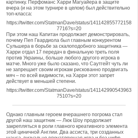
картинку. Перфоманс Харри Магуайера в защите
вчера (и на этом турнире в целом) был действительно
топ-класса:
https://twitter.com/StatmanDave/status/141142855772158
7716?s=20
При этом наш Капитан продолжает демонстрировать,
почему Пеп Гвардиола был главным конкурентом
Сульшера в борьбе за скалоподобного защитника —
Харри отдал 17 передач в финальную треть поля
против Украины, больше любого другого игрока в
матче. Много уже было сказано, что Саутгейт чуть ли
не запрещает своим игрокам рискованно продвигать
мяч – по всей видимости, на Харри этот запрет
действует в меньшей степени.
https://twitter.com/StatmanDave/status/141142990543963
7510?s=20
Однако главным героем вчерашнего погрома стал
другой наш защитник — Люк Шоу продолжает
закрепляться в роли главного креативного элемента
этой циничной Англии. Два ассиста, три созданных
шанса, визуально впечатляющая игра и без цифр.