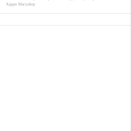
Харри Магуайер