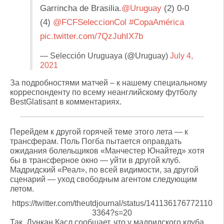
Garrincha de Brasilia.
@Uruguay
(2) 0-0
(4)
@FCFSeleccionCol
#CopaAmérica
pic.twitter.com/7QzJuhIX7b
— Selección Uruguaya (@Uruguay)
July 4,
2021
За подробностями матчей – к нашему специальному
корреспонденту по всему неанглийскому футболу
BestGlatisant в комментариях.
Перейдем к другой горячей теме этого лета — к
трансферам. Поль Погба пытается оправдать
ожидания болельщиков «Манчестер Юнайтед» хотя
бы в трансферное окно — уйти в другой клуб.
Мадридский «Реал», по всей видимости, за другой
сценарий — уход свободным агентом следующим
летом.
https://twitter.com/theutdjournal/status/141136176772110
3364?s=20
Так, Дункан Касл сообщает, что у мадридского клуба