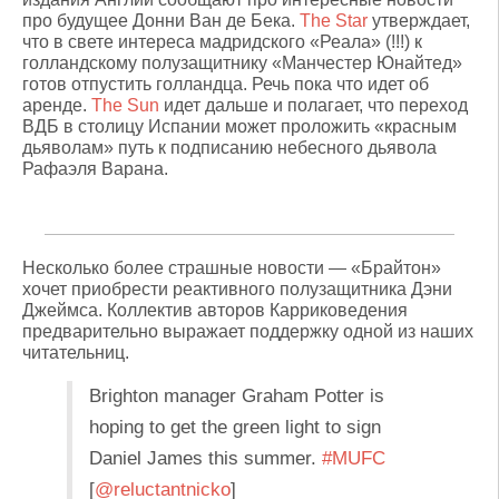
про будущее Донни Ван де Бека.
The Star
утверждает,
что в свете интереса мадридского «Реала» (!!!) к
голландскому полузащитнику «Манчестер Юнайтед»
готов отпустить голландца. Речь пока что идет об
аренде.
The Sun
идет дальше и полагает, что переход
ВДБ в столицу Испании может проложить «красным
дьяволам» путь к подписанию небесного дьявола
Рафаэля Варана.
Несколько более страшные новости — «Брайтон»
хочет приобрести реактивного полузащитника Дэни
Джеймса. Коллектив авторов Карриковедения
предварительно выражает поддержку одной из наших
читательниц.
Brighton manager Graham Potter is
hoping to get the green light to sign
Daniel James this summer.
#MUFC
[
@reluctantnicko
]