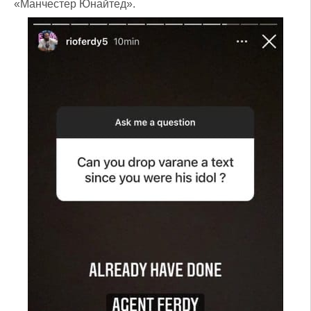
«Манчестер Юнайтед».