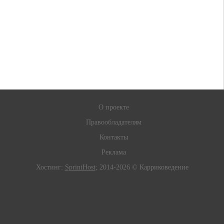
О проекте
Правообладателям
Контакты
Реклама
Хостинг:
SprintHost
; 2014-2026 © Карриковедение