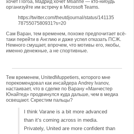
хочет Погба, Мадрид хочет Мбаппе — кто-нибудь
организуйте им встречу в Microsoft Teams.
https://twitter.com/theutdjournal/status/141135
7875507580931?s=20
Сам Варан, тем временем, похоже предпочитает всё-
таки перейти в Англию и даже успел отказать ПСЖ.
Немного смущает, впрочем, что мотивы его, якобы,
именно денежные, а не спортивные.
Тем временем, UnitedMuppetiers, которого мне
порекомендовал как инсайдера Andrey Ivanov,
настаивает, что в сделке по Варану «Манчестер
Юнайтед» продвинулся куда дальше, чем в медиа
освещают. Скрестим пальцы?
I think Varane is a bit more advanced
than it’s coming across in media.
Privately, United are more confident than