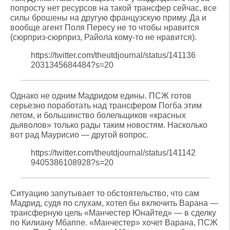
попросту нет ресурсов на такой трансфер сейчас, все
силы брошены на другую французскую приму. Да и
вообще агент Поля Пересу не то чтобы нравится
(сюрприз-сюрприз, Райола кому-то не нравится).
https://twitter.com/theutdjournal/status/141136
2031345684484?s=20
Однако не одним Мадридом едины. ПСЖ готов
серьезно поработать над трансфером Погба этим
летом, и большинство болельщиков «красных
дьяволов» только рады таким новостям. Насколько
вот рад Маурисио — другой вопрос.
https://twitter.com/theutdjournal/status/141142
9405386108928?s=20
Ситуацию запутывает то обстоятельство, что сам
Мадрид, судя по слухам, хотел бы включить Варана —
трансферную цель «Манчестер Юнайтед» — в сделку
по Килиану Мбаппе. «Манчестер» хочет Варана, ПСЖ