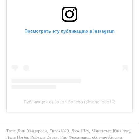
Посмотреть эту публикацию в Instagram
Публикация от Jadon Sancho (@sanchooo10)
Теги:
Дин Хендерсон
,
Евро-2020
,
Люк Шоу
,
Манчестер Юнайтед
,
Поль Погба
,
Рафаэль Варан
,
Рио Фердинанд
,
сборная Англии
,