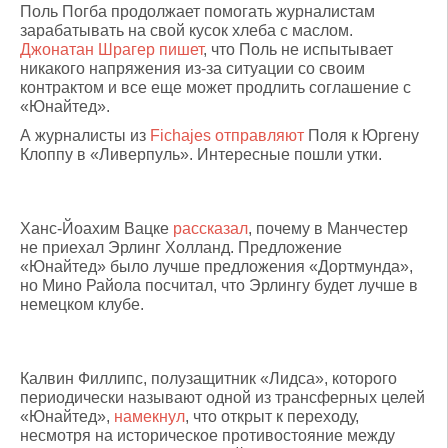
Поль Погба продолжает помогать журналистам
зарабатывать на свой кусок хлеба с маслом.
Джонатан Шрагер
пишет
, что Поль не испытывает
никакого напряжения из-за ситуации со своим
контрактом и все еще может продлить соглашение с
«Юнайтед».
А журналисты из
Fichajes
отправляют
Поля к Юргену
Клоппу в «Ливерпуль». Интересные пошли утки.
Ханс-Йоахим Вацке
рассказал
, почему в Манчестер
не приехал Эрлинг Холланд. Предложение
«Юнайтед» было лучше предложения «Дортмунда»,
но Мино Райола посчитал, что Эрлингу будет лучше в
немецком клубе.
Калвин Филлипс, полузащитник «Лидса», которого
периодически называют одной из трансферных целей
«Юнайтед»,
намекнул
, что открыт к переходу,
несмотря на историческое противостояние между