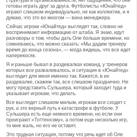
структуры и организованности, нет ощущения, что они
готовы играть друг за друга. Футболисты «Юнайтед»
играют слишком индивидуально, не как коллектив, и я
думаю, что это во многом — вина менеджера.
Сейчас игроки «Юнайтед» выглядят так, словно не
воспринимают информацию от штаба. Я знаю, идут
разговоры о том, чтобы дать Оле больше времени, но
сомневаюсь, что можно сказать: «Мы дадим тренеру
время до конца сезона», — когда видишь, что все идет
наперекосяк.
Я и раньше бывал в раздевалках команд, у тренеров
которых все разваливалось, и ситуация в «Юнайтед»
выглядит для меня именно так. Кажется, в их
раздевалке, скажем так, все слишком празднично. Не
могу представить Сульшера, который заходит туда и
указывает игрокам, что делать.
Все выглядит слишком милым, игрокам все сходит с
рук, а это верный путь к катастрофе в футболе. У
Сульшера есть еще немного времени, но если они
проиграют «Тоттенхэму», а потом еще несколько игр,
то мне жаль, но его не оставят.
Это трудная ситуация, потому что речь идет об Оле