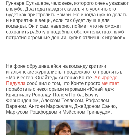
Гуннаре Сульшере, человеке, которого очень уважают
в клубе. Два года назад я сказал, что уволить его
будет как пристрелить Бэмби. Но иногда нужно делать
и неприятные вещи, если так будет лучше для
команды. Он и сам, наверно, поймет, что не сможет
сохранить работу в подобных обстоятельствах: клуб
потратил огромные деньги, купил отличных игроков».
На фоне обрушившейся на команду критики
итальянские журналисты продолжают отправлять в
«Манчестер Юнайтед» Антонио Конте.
Альфредо
Педулла
сообщил о том, что Конте просто
мечтает
поработать с некоторыми игроками «Юнайтед»:
Криштиану Роналду, Полем Погба, Бруну
Фернандешем, Алексом Теллесом, Рафаэлем
Вараном, Антони Марсьялем, Джейдоном Санчо,
Маркусом Рэшфордом и Мэйсоном Гринвудом.