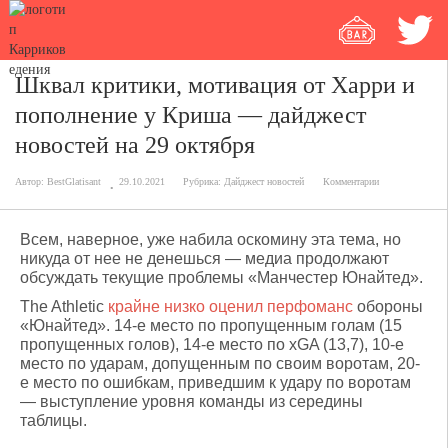
Шквал критики, мотивация от Харри и
пополнение у Криша — дайджест
новостей на 29 октября
Автор:
BestGlatisant
29.10.2021
Рубрика:
Дайджест новостей
Комментарии
Всем, наверное, уже набила оскомину эта тема, но
никуда от нее не денешься — медиа продолжают
обсуждать текущие проблемы «Манчестер Юнайтед».
The Athletic
крайне низко оценил перфоманс
обороны
«Юнайтед». 14-е место по пропущенным голам (15
пропущенных голов), 14-е место по xGA (13,7), 10-е
место по ударам, допущенным по своим воротам, 20-
е место по ошибкам, приведшим к удару по воротам
— выступление уровня команды из середины
таблицы.