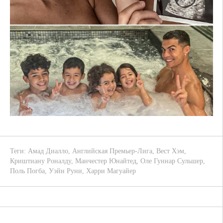
Теги:
Амад Диалло
,
Английская Премьер-Лига
,
Вест Хэм
,
Криштиану Роналду
,
Манчестер Юнайтед
,
Оле Гуннар Сульшер
,
Поль Погба
,
Уэйн Руни
,
Харри Магуайер