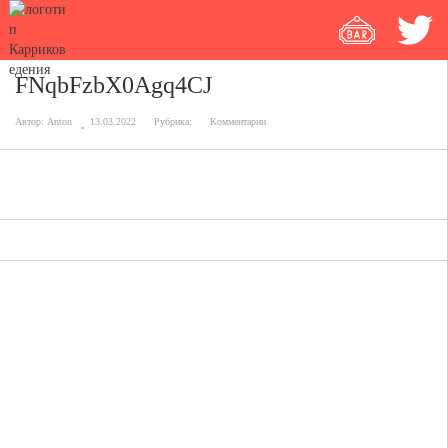
FNqbFzbX0Agq4CJ
Автор:
Anton
13.03.2022
Рубрика:
Комментарии