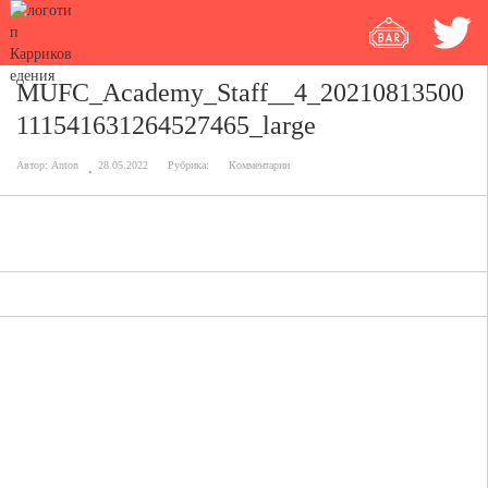
MUFC_Academy_Staff__4_20210813500
111541631264527465_large
Автор:
Anton
28.05.2022
Рубрика:
Комментарии