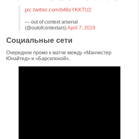
pic.twitter.com/b46sYKKTU2
— out of context arsenal
(@outofcontextars)
April 7, 2019
Социальные сети
Очередное промо к матче между «Манчестер
Юнайтед» и «Барселоной».