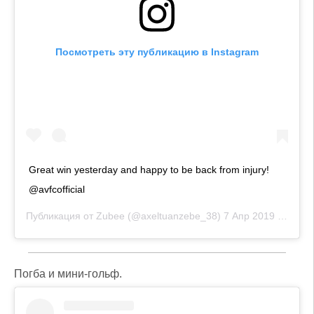
Посмотреть эту публикацию в Instagram
Great win yesterday and happy to be back from injury!
@avfcofficial
Публикация от
Zubee
(@axeltuanzebe_38)
7 Апр 2019 в 4:04 PDT
Погба и мини-гольф.