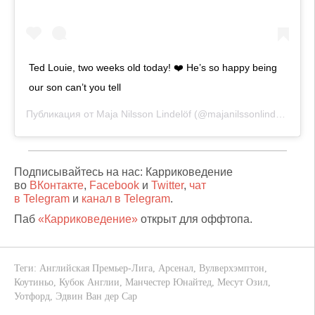
Ted Louie, two weeks old today! ❤️ He’s so happy being
our son can’t you tell
Публикация от
Maja Nilsson Lindelöf
(@majanilssonlindelof)
7 А
Подписывайтесь на нас: Карриковедение
во
ВКонтакте
,
Facebook
и
Twitter
,
чат
в Telegram
и
канал в Telegram
.
Паб
«Карриковедение»
открыт для оффтопа.
Теги:
Английская Премьер-Лига
,
Арсенал
,
Вулверхэмптон
,
Коутиньо
,
Кубок Англии
,
Манчестер Юнайтед
,
Месут Озил
,
Уотфорд
,
Эдвин Ван дер Сар