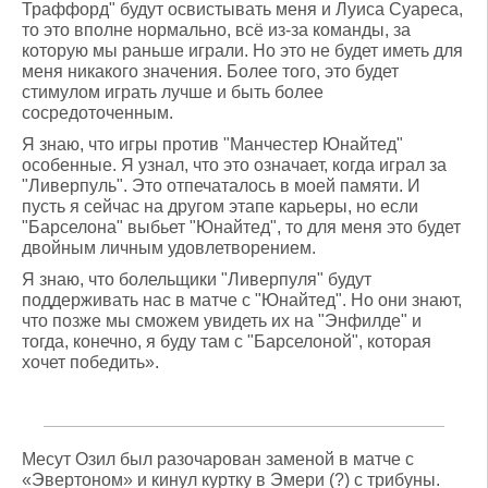
Траффорд" будут освистывать меня и Луиса Суареса,
то это вполне нормально, всё из-за команды, за
которую мы раньше играли. Но это не будет иметь для
меня никакого значения. Более того, это будет
стимулом играть лучше и быть более
сосредоточенным.
Я знаю, что игры против "Манчестер Юнайтед"
особенные. Я узнал, что это означает, когда играл за
"Ливерпуль". Это отпечаталось в моей памяти. И
пусть я сейчас на другом этапе карьеры, но если
"Барселона" выбьет "Юнайтед", то для меня это будет
двойным личным удовлетворением.
Я знаю, что болельщики "Ливерпуля" будут
поддерживать нас в матче с "Юнайтед". Но они знают,
что позже мы сможем увидеть их на "Энфилде" и
тогда, конечно, я буду там с "Барселоной", которая
хочет победить».
Месут Озил был разочарован заменой в матче с
«Эвертоном» и кинул куртку в Эмери (?) с трибуны.