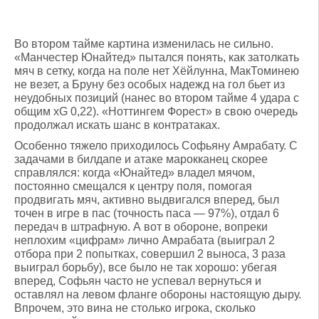
Во втором тайме картина изменилась не сильно.
«Манчестер Юнайтед» пытался понять, как затолкать
мяч в сетку, когда на поле нет Хёйлунна, МакТоминею
не везет, а Бруну без особых надежд на гол бьет из
неудобных позиций (нанес во втором тайме 4 удара с
общим xG 0,22). «Ноттингем Форест» в свою очередь
продолжал искать шанс в контратаках.
Особенно тяжело приходилось Софьяну Амрабату. С
задачами в билдапе и атаке марокканец скорее
справлялся: когда «Юнайтед» владел мячом,
постоянно смещался к центру поля, помогая
продвигать мяч, активно выдвигался вперед, был
точен в игре в пас (точность паса — 97%), отдал 6
передач в штрафную. А вот в обороне, вопреки
неплохим «цифрам» лично Амрабата (выиграл 2
отбора при 2 попытках, совершил 2 выноса, 3 раза
выиграл борьбу), все было не так хорошо: убегая
вперед, Софьян часто не успевал вернуться и
оставлял на левом фланге обороны настоящую дыру.
Впрочем, это вина не столько игрока, сколько