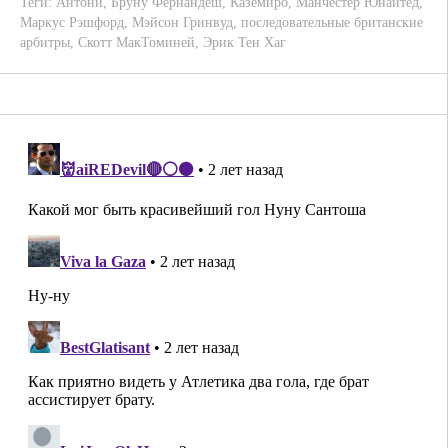
Теги:
Антони
,
Бруну Фернандеш
,
Каземиро
,
Манчестер Юнайтед
,
Маркус Рэшфорд
,
Мэйсон Гринвуд
,
последовательные британские
арбитры
,
Скотт МакТоминей
,
Эрик Тен Хаг