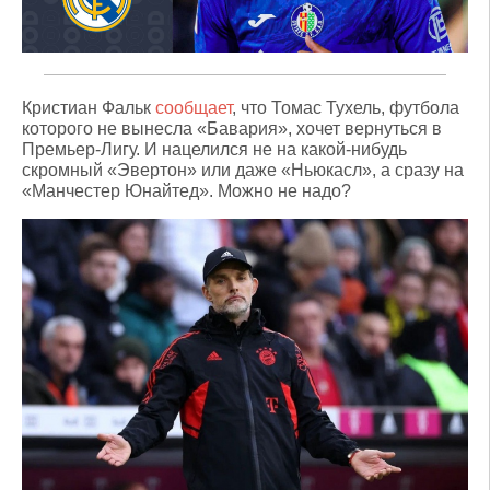
Кристиан Фальк
сообщает
, что Томас Тухель, футбола
которого не вынесла «Бавария», хочет вернуться в
Премьер-Лигу. И нацелился не на какой-нибудь
скромный «Эвертон» или даже «Ньюкасл», а сразу на
«Манчестер Юнайтед». Можно не надо?