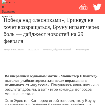
Победа над «лесниками», Гринвуд не
хочет возвращаться, Бруну играет через
боль — дайджест новостей на 29
февраля
Автор:
BestGlatisant
29.02.2024
Рубрика:
Дайджест новостей
Комментарии
Во вчерашнем кубковом матче «Манчестер Юнайтед»
пытался реабилитироваться после поражения в
чемпионате от «Фулхэма»
. Получилось лишь частично:
результат добыли, а вот к игре команды вопросов
меньше не стало.
Хотя Эрик тен Хаг перед игрой говорил, что у Бруну