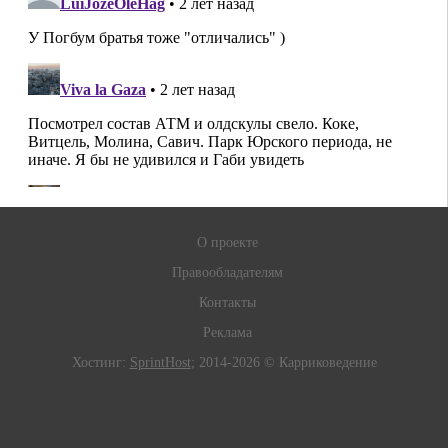
О проекте
Правообладателям
Контакты
Реклама
Хостинг:
SprintHost
; 2014-2026 © Карриковедение