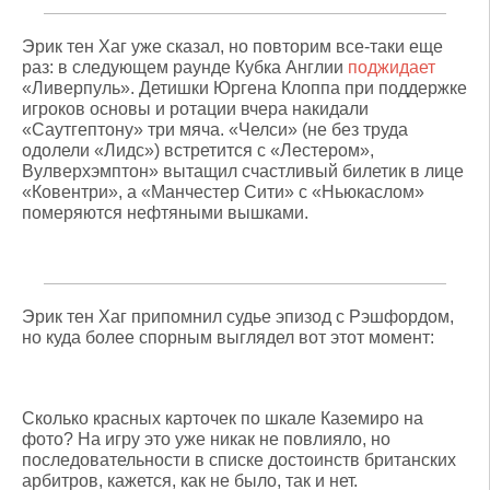
Эрик тен Хаг уже сказал, но повторим все-таки еще
раз: в следующем раунде Кубка Англии
поджидает
«Ливерпуль». Детишки Юргена Клоппа при поддержке
игроков основы и ротации вчера накидали
«Саутгептону» три мяча. «Челси» (не без труда
одолели «Лидс») встретится с «Лестером»,
Вулверхэмптон» вытащил счастливый билетик в лице
«Ковентри», а «Манчестер Сити» с «Ньюкаслом»
померяются нефтяными вышками.
Эрик тен Хаг припомнил судье эпизод с Рэшфордом,
но куда более спорным выглядел вот этот момент:
Сколько красных карточек по шкале Каземиро на
фото? На игру это уже никак не повлияло, но
последовательности в списке достоинств британских
арбитров, кажется, как не было, так и нет.