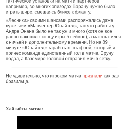
тактической установки на матч и партнеров:
например, во многих эпизодах Варану нужно было
играть шире, смещаясь ближе к флангу.
«Лесники» своими шансами распоряжались даже
хуже, чем «Манчестер Юнайтед», так что работы у
Андре Онана было не так уж и много (хотя он все
равно накопил к концу игры 5 сейвов), а матч катился
к ничьей и дополнительному времени. Но на 89
минуте «Юнайтед» заработал штафной, который и
принес команде единственный гол в матче. Бруну
подал, а Каземиро головой отправил мяч в сетку.
Не удивительно, что игроком матча
признали
как раз
бразильца.
Хайлайты матча: