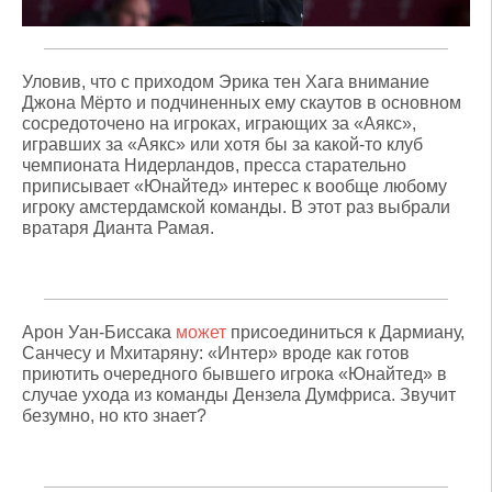
Уловив, что с приходом Эрика тен Хага внимание
Джона Мёрто и подчиненных ему скаутов в основном
сосредоточено на игроках, играющих за «Аякс»,
игравших за «Аякс» или хотя бы за какой-то клуб
чемпионата Нидерландов, пресса старательно
приписывает «Юнайтед» интерес к вообще любому
игроку амстердамской команды. В этот раз выбрали
вратаря Дианта Рамая.
Арон Уан-Биссака
может
присоединиться к Дармиану,
Санчесу и Мхитаряну: «Интер» вроде как готов
приютить очередного бывшего игрока «Юнайтед» в
случае ухода из команды Дензела Думфриса. Звучит
безумно, но кто знает?