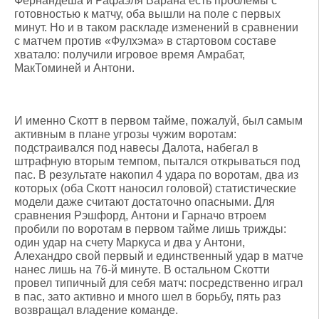
Фернандеша и Рафаэля Варана есть проблемы с
готовностью к матчу, оба вышли на поле с первых
минут. Но и в таком раскладе изменений в сравнении
с матчем против «Фулхэма» в стартовом составе
хватало: получили игровое время Амрабат,
МакТоминей и Антони.
И именно Скотт в первом тайме, пожалуй, был самым
активным в плане угрозы чужим воротам:
подстраивался под навесы Далота, набегал в
штрафную вторым темпом, пытался открываться под
пас. В результате накопил 4 удара по воротам, два из
которых (оба Скотт наносил головой) статистические
модели даже считают достаточно опасными. Для
сравнения Рэшфорд, Антони и Гарначо втроем
пробили по воротам в первом тайме лишь трижды:
один удар на счету Маркуса и два у Антони,
Алехандро свой первый и единственный удар в матче
нанес лишь на 76-й минуте. В остальном Скотти
провел типичный для себя матч: посредственно играл
в пас, зато активно и много шел в борьбу, пять раз
возвращал владение команде.