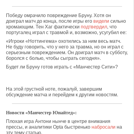
Победу омрачило повреждение Бруну. Хотя он
доиграл матч до конца, после игры его
видели
сильно
хромающим. Тен Хаг фактически
подтвердил
, что
португалец играл с травмой и, возможно, усугубил ее:
«Игроки «Ноттингема» охотились за ним весь матч.
Не буду говорить, что у него за травма, но он играл с
серьезным повреждением. Он доиграл матч в субботу,
боролся с болью, чтобы сыграть сегодня».
Будет ли Бруну готов играть с «Манчестер Сити»?
На этой грустной ноте, пожалуй, завершим
обсуждение матча и перейдем к другим новостям.
Новости «Манчестер Юнайтед»:
Плохая игра Антони нынче в центре внимания
прессы, и аналитики Opta быстренько
набросали
на
эту тему статью.