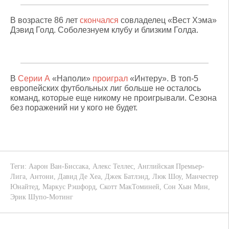
В возрасте 86 лет
скончался
совладелец «Вест Хэма»
Дэвид Голд. Соболезнуем клубу и близким Голда.
В
Серии А
«Наполи»
проиграл
«Интеру». В топ-5
европейских футбольных лиг больше не осталось
команд, которые еще никому не проигрывали. Сезона
без поражений ни у кого не будет.
Теги:
Аарон Ван-Биссака
,
Алекс Теллес
,
Английская Премьер-
Лига
,
Антони
,
Давид Де Хеа
,
Джек Батлэнд
,
Люк Шоу
,
Манчестер
Юнайтед
,
Маркус Рэшфорд
,
Скотт МакТоминей
,
Сон Хын Мин
,
Эрик Шупо-Мотинг