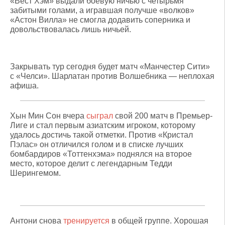
«Вест Хэм» выдали боевую ничью с четырьмя
забитыми голами, а игравшая получше «волков»
«Астон Вилла» не смогла додавить соперника и
довольствовалась лишь ничьей.
Закрывать тур сегодня будет матч «Манчестер Сити»
с «Челси». Шарлатан против Волшебника — неплохая
афиша.
Хын Мин Сон вчера
сыграл
свой 200 матч в Премьер-
Лиге и стал первым азиатским игроком, которому
удалось достичь такой отметки. Против «Кристал
Пэлас» он отличился голом и в списке лучших
бомбардиров «Тоттенхэма» поднялся на второе
место, которое делит с легендарным Тедди
Шерингемом.
Антони снова
тренируется
в общей группе. Хорошая