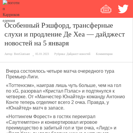
Особенный Рэшфорд, трансферные
слухи и продление Де Хеа — дайджест
новостей на 5 января
Автор:
BestGlatisant
05.01.2023
Рубрика:
Дайджест новостей
Комментарии
Вчера состоялось четыре матча очередного тура
Премьер-Лиги.
«Тоттенхэм», наиграв лишь чуть больше, чем на гол
по xG, разорвал «Кристал Пэлас» и подтянулся к
четверке. От «Манчестер Юнайтед» команду Антонио
Конте теперь отделяют всего 2 очка. Правда, у
«Юнайтед» матч в запасе.
«Ноттингем Форест» в гостях переиграл
«Саутгемптон» и конвертировал игровое
преимущество в забитый гол и три очка, «Лидс» и