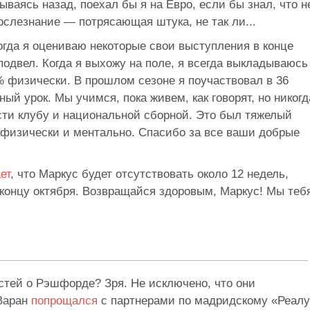
ваясь назад, поехал бы я на Евро, если бы знал, что н
слезнание — потрясающая штука, не так ли...
когда я оцениваю некоторые свои выступления в конце
 подвел. Когда я выхожу на поле, я всегда выкладываюсь
0% физически. В прошлом сезоне я поучаствовал в 36
ный урок. Мы учимся, пока живем, как говорят, но никогд
сти клубу и национальной сборной. Это был тяжелый
м физически и ментально. Спасибо за все ваши добрые
ет
, что Маркус будет отсутствовать около 12 недель,
 концу октября. Возвращайся здоровым, Маркус! Мы теб
стей о Рэшфорде? Зря. Не исключено, что они
 Варан
попрощался
с партнерами по мадридскому «Реалу