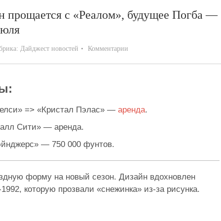
н прощается с «Реалом», будущее Погба —
июля
брика:
Дайджест новостей
Комментарии
ы:
Челси» => «Кристал Пэлас» —
аренда
.
алл Сити» — аренда.
йнджерс» — 750 000 фунтов.
здную форму на новый сезон. Дизайн вдохновлен
1992, которую прозвали «снежинка» из-за рисунка.