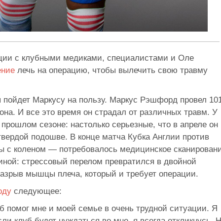
ции с клубными медиками, специалистами и Оле
ение
лечь на операцию, чтобы вылечить свою травму
я пойдет Маркусу на пользу. Маркус Рэшфорд провел 10
она. И все это время он страдал от различных травм. У
прошлом сезоне: настолько серьезные, что в апреле он
твердой подошве. В конце матча Кубка Англии против
ы с коленом — потребовалось медицинское сканировани
иной: стрессовый перелом превратился в двойной
разрыв мышцы плеча, который и требует операции.
воду
следующее:
б помог мне и моей семье в очень трудной ситуации. Я
сли клуб будет нуждаться во мне, я всегда откликнусь. 