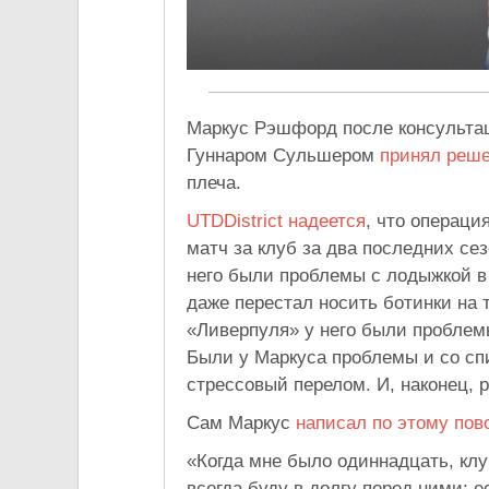
Маркус Рэшфорд после консульта
Гуннаром Сульшером
принял реш
плеча.
UTDDistrict
надеется
, что операци
матч за клуб за два последних сез
него были проблемы с лодыжкой в 
даже перестал носить ботинки на 
«Ливерпуля» у него были проблем
Были у Маркуса проблемы и со сп
стрессовый перелом. И, наконец, 
Сам Маркус
написал по этому по
«Когда мне было одиннадцать, клу
всегда буду в долгу перед ними: е