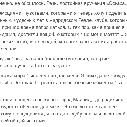
онечно, не обошлось. Речь, достойная вручения «Оскара»
моциями, чувствами, которыми я теперь хочу поделить
ьных, чудесных лет в мадридском Реале, клубе, которы
, пришло время попрощаться. С тех пор, как я пришел в
дания, достигли вещей, о которых я не мог и мечтать. 
ерских штаб, всех людей, которые работают или работа
сделали.
у любовь, за ваши большие ожидания, которые
можно лучше и биться за успех.
оками мира было честью для меня. Я никогда не забуду
о «La Decima». Пережить эти особенные моменты было
всех испанцев, а особенно город Мадрид, где родились
а будет особенной для меня. Это было потрясающее
хожу с ощущением, что отдал клубу все, и я не хотел б
ашей общей истории.