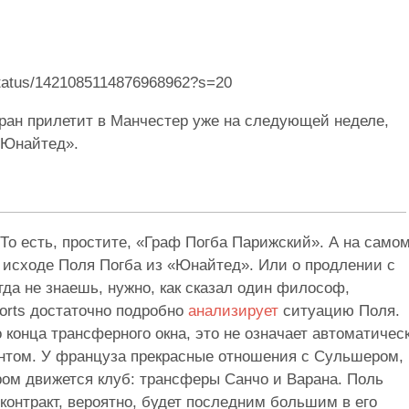
t/status/1421085114876968962?s=20
аран прилетит в Манчестер уже на следующей неделе,
«Юнайтед».
 То есть, простите, «Граф Погба Парижский». А на само
м исходе Поля Погба из «Юнайтед». Или о продлении с
гда не знаешь, нужно, как сказал один философ,
orts достаточно подробно
анализирует
ситуацию Поля.
 конца трансферного окна, это не означает автоматичес
ентом. У француза прекрасные отношения с Сульшером,
ром движется клуб: трансферы Санчо и Варана. Поль
 контракт, вероятно, будет последним большим в его