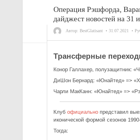
Операция Рэшфорда, Вара
дайджест новостей на 31 
Автор:
BestGlatisant
31.07.2021
Ру
Трансферные переход
Конор Галлахер, полузащитник: «
ДиШон Бернард: «Юнайтед» => «Х
Чарли МакКанн: «Юнайтед» => «Рэ
Клуб
официально
представил вые
иконической формой сезонов 1990-
Тогда: