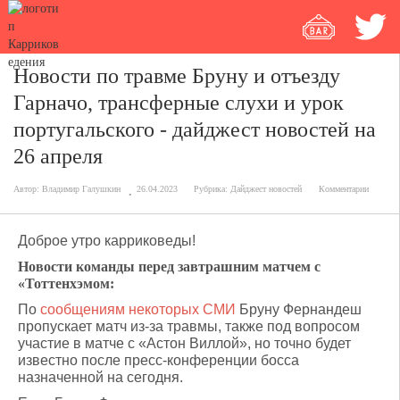
Новости по травме Бруну и отъезду
Гарначо, трансферные слухи и урок
португальского - дайджест новостей на
26 апреля
Автор:
Владимир Галушкин
26.04.2023
Рубрика:
Дайджест новостей
Комментарии
Доброе утро карриковеды!
Новости команды перед завтрашним матчем с
«Тоттенхэмом:
По
сообщениям некоторых СМИ
Бруну Фернандеш
пропускает матч из-за травмы, также под вопросом
участие в матче с «Астон Виллой», но точно будет
известно после пресс-конференции босса
назначенной на сегодня.