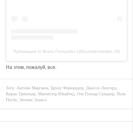
Публикация от Bruno Fernandes (@brunofernandes.10)
На этом, пожалуй, все.
Теги:
Антони Марсьяль
,
Бруну Фернандеш
,
Джесси Лингард
,
Киран Триппьер
,
Манчестер Юнайтед
,
Оле Гуннар Сульшер
,
Поль
Погба
,
Энтони Эланга