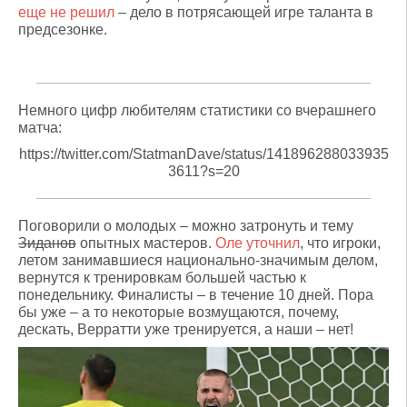
еще не решил
– дело в потрясающей игре таланта в
предсезонке.
Немного цифр любителям статистики со вчерашнего
матча:
https://twitter.com/StatmanDave/status/141896288033935
3611?s=20
Поговорили о молодых – можно затронуть и тему
Зиданов
опытных мастеров.
Оле уточнил
, что игроки,
летом занимавшиеся национально-значимым делом,
вернутся к тренировкам большей частью к
понедельнику. Финалисты – в течение 10 дней. Пора
бы уже – а то некоторые возмущаются, почему,
дескать, Верратти уже тренируется, а наши – нет!