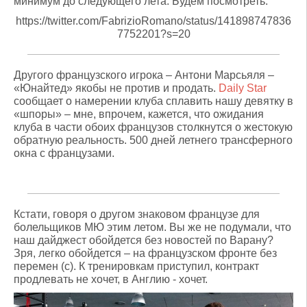
минимум до следующего лета. Будем посмотреть.
https://twitter.com/FabrizioRomano/status/141898747836
7752201?s=20
Другого французского игрока – Антони Марсьяля –
«Юнайтед» якобы не против и продать.
Daily Star
сообщает о намерении клуба сплавить нашу девятку в
«шпоры» – мне, впрочем, кажется, что ожидания
клуба в части обоих французов столкнутся о жестокую
обратную реальность. 500 дней летнего трансферного
окна с французами.
Кстати, говоря о другом знаковом французе для
болельщиков МЮ этим летом. Вы же не подумали, что
наш дайджест обойдется без новостей по Варану?
Зря, легко обойдется – на французском фронте без
перемен (с). К тренировкам приступил, контракт
продлевать не хочет, в Англию - хочет.