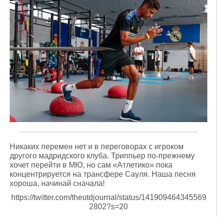
Никаких перемен нет и в переговорах с игроком
другого мадридского клуба. Триппьер по-прежнему
хочет перейти в МЮ, но сам «Атлетико» пока
концентрируется на трансфере Сауля. Наша песня
хороша, начинай сначала!
https://twitter.com/theutdjournal/status/141909464345569
2802?s=20