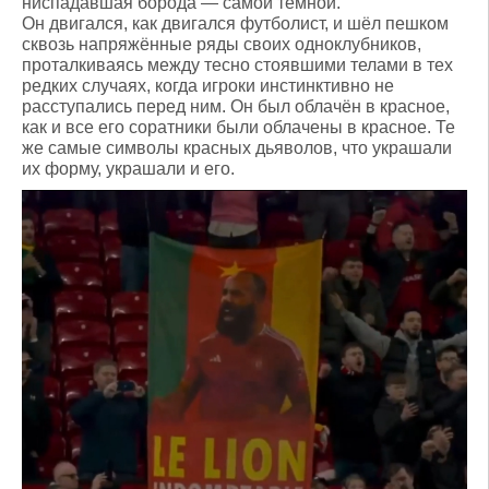
ниспадавшая борода — самой тёмной.
Он двигался, как двигался футболист, и шёл пешком
сквозь напряжённые ряды своих одноклубников,
проталкиваясь между тесно стоявшими телами в тех
редких случаях, когда игроки инстинктивно не
расступались перед ним. Он был облачён в красное,
как и все его соратники были облачены в красное. Те
же самые символы красных дьяволов, что украшали
их форму, украшали и его.