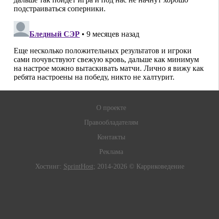
О проекте
Правообладателям
Контакты
Реклама
Хостинг:
SprintHost
; 2014-2026 © Карриковедение