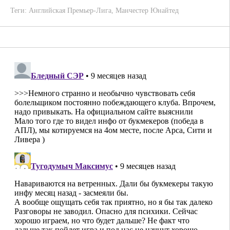
Теги:
Английская Премьер-Лига
,
Манчестер Юнайтед