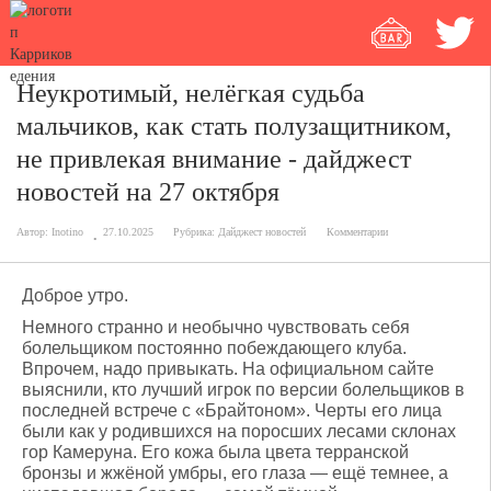
Неукротимый, нелёгкая судьба
мальчиков, как стать полузащитником,
не привлекая внимание - дайджест
новостей на 27 октября
Автор:
Inotino
27.10.2025
Рубрика:
Дайджест новостей
Комментарии
Доброе утро.
Немного странно и необычно чувствовать себя
болельщиком постоянно побеждающего клуба.
Впрочем, надо привыкать. На официальном сайте
выяснили, кто лучший игрок по версии болельщиков в
последней встрече с «Брайтоном». Черты его лица
были как у родившихся на поросших лесами склонах
гор Камеруна. Его кожа была цвета терранской
бронзы и жжёной умбры, его глаза — ещё темнее, а