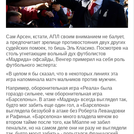
Сам Арсен, кстати, АПЛ своим вниманием не балует,
а предпочитает зрелище противостояния двух других
судейских помоек, то бишь Эль Класико. Посмотрев на
столь угнетающие вольный дух футболистов
«Мадрида» офсайды, Венгер примерил на себя роль
футбольного эксперта:
«В целом я бы сказал, что в некоторых линиях эта
игра напоминала матч мальчиков против мужчин.
Например, оборонительная игра «Реала» была
гораздо сильнее, чем оборонительная игра
«Барселоны». В атаке «Мадрид» всегда выглядел так,
будто мог забить еще один гол, а «Барселона»
выглядела беззубой в атаке без Роберта Левандовки
и Рафиньи. «Барселона» много владела мячом во
втором тайме после того, как Мбаппе не забил
пенальти, но на самом деле они ни разу не выглядели
так, будто могут забить» - попытался французский