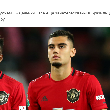
улхэм». «Дачники» все еще заинтересованы в бразильц
ру.