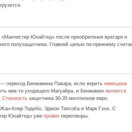
грузится.
«Манчестер Юнайтед» после приобретения вратаря и
ого полузащитника. Главной целью по-прежнему счита
— переход Бенжамена Павара, если верить
немецким
нить кем-то уходящего Магуайра, и Бенжамен
является
.
Стоимость
защитника 30-35 миллионов евро.
ан-Клер Тодибо, Эдмон Тапсоба и Марк Гэхи. С
стер Юнайтед» уже
провел
переговоры.