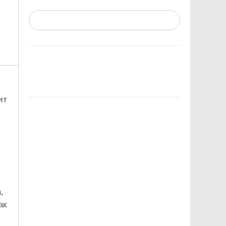
ит
,
ак