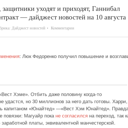
защитники уходят и приходят, Ганнибал
нтракт — дайджест новостей на 10 августа
брика:
Дайджест новостей
Комментарии
зменения
: Люк Федоренко получил повышение и возглав
«Вест Хэме». Отбить даже половину когда-то
не удастся, но 30 миллионов за него дать готовы. Харри,
ть капитаном «Юнайтед» —«Вест Хэм Юнайтед». Правда
е повязки: Магуайр пока
не согласился
на переход, так к
 заработной платы, эквивалентной манчестерской.