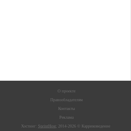
О проекте
Правообладателям
Контакты
Реклама
Хостинг:
SprintHost
; 2014-2026 © Карриковедение