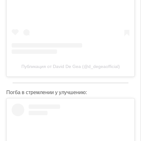
Публикация от David De Gea (@d_degeaofficial)
Погба в стремлении у улучшению: