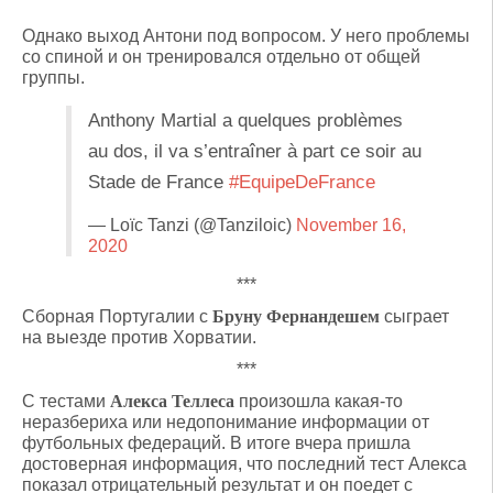
Однако выход Антони под вопросом. У него проблемы
со спиной и он тренировался отдельно от общей
группы.
Anthony Martial a quelques problèmes
au dos, il va s’entraîner à part ce soir au
Stade de France
#EquipeDeFrance
— Loïc Tanzi (@Tanziloic)
November 16,
2020
***
Сборная Португалии с
Бруну Фернандешем
сыграет
на выезде против Хорватии.
***
С тестами
Алекса Теллеса
произошла какая-то
неразбериха или недопонимание информации от
футбольных федераций. В итоге вчера пришла
достоверная информация, что последний тест Алекса
показал отрицательный результат и он поедет с