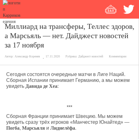
Миллиард на трансферы, Теллес здоров,
а Марсьяль — нет. Дайджест новостей
за 17 ноября
Автор:
Александр Коренев
17.11.2020
Рубрика:
Дайджест новостей
Комментарии
Сегодня состоятся очередные матчи в Лиге Наций.
Сборная Испании принимает Германию, а мы можем
увидеть
Давида де Хеа
:
***
Сборная Франции принимает Швецию. Мы можем
увидеть сразу трёх игроков «Манчестер Юнайтед» —
Погба
,
Марсьяля
и
Лиднелёфа
.