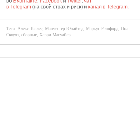
во
ВКонтакте
,
Facebook
и
Twitter
,
чат
в Telegram
(на свой страх и риск) и
канал в Telegram.
Теги:
Алекс Теллес
,
Манчестер Юнайтед
,
Маркус Рэшфорд
,
Пол
Скоулз
,
сборные
,
Харри Магуайер