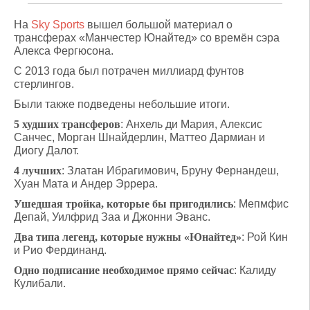
На
Sky Sports
вышел большой материал о
трансферах «Манчестер Юнайтед» со времён сэра
Алекса Фергюсона.
С 2013 года был потрачен миллиард фунтов
стерлингов.
Были также подведены небольшие итоги.
5 худших трансферов
: Анхель ди Мария, Алексис
Санчес, Морган Шнайдерлин, Маттео Дармиан и
Диогу Далот.
4 лучших
: Златан Ибрагимович, Бруну Фернандеш,
Хуан Мата и Андер Эррера.
Ушедшая тройка, которые бы пригодились
: Мепмфис
Депай, Уилфрид Заа и Джонни Эванс.
Два типа легенд, которые нужны «Юнайтед»
: Рой Кин
и Рио Фердинанд.
Одно подписание необходимое прямо сейчас
: Калиду
Кулибали.