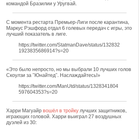
командой Бразилии у Уругвай.
С момента рестарта Премьер-Лиги после карантина,
Маркус Рэшфорд отдал 6 голевых передач с игры, это
лучший показатель в лиге.
https://twitter.com/StatmanDave/status/132832
1923835686914?s=20
«Это было непросто, но мы выбрали 10 лучших голов
Скоулзи за "Юнайтед". Наслаждайтесь!»
https://twitter.com/ManUtd/status/1328341804
597604353?s=20
Харри Магуайр
вошёл в тройку
лучших защитников,
играющих головой. Харри выиграл 27 воздушных
дуэлей из 30: