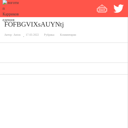
FOFBGVIXsAUYNtj
Автор:
Anton
17.03.2022
Рубрика:
Комментарии