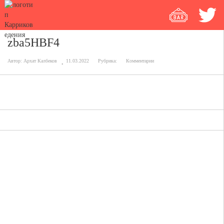
zba5HBF4
Автор:
Архат Калбеков
11.03.2022
Рубрика:
Комментарии