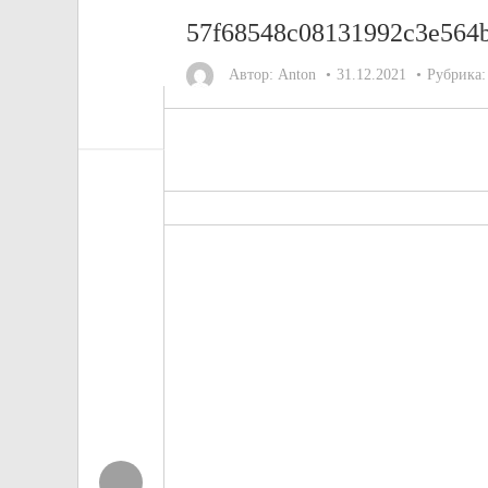
57f68548c08131992c3e564b
Автор:
Anton
31.12.2021
Рубрика