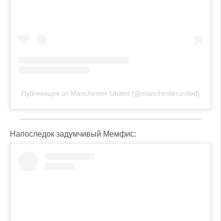
Публикация от Manchester United (@manchesterunited)
Напоследок задумчивый Мемфис: