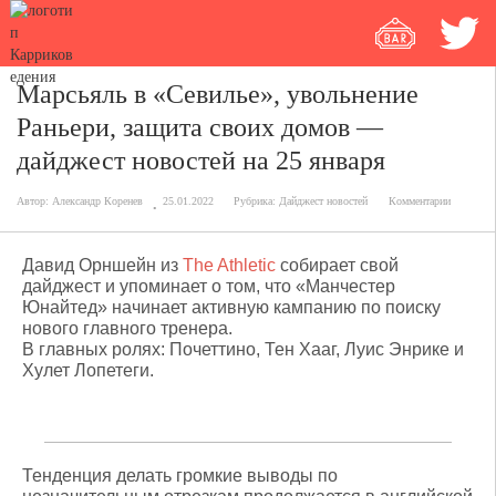
Марсьяль в «Севилье», увольнение
Раньери, защита своих домов —
дайджест новостей на 25 января
Автор:
Александр Коренев
25.01.2022
Рубрика:
Дайджест новостей
Комментарии
Давид Орншейн из
The Athletic
собирает свой
дайджест и упоминает о том, что «Манчестер
Юнайтед» начинает активную кампанию по поиску
нового главного тренера.
В главных ролях: Почеттино, Тен Хааг, Луис Энрике и
Хулет Лопетеги.
Тенденция делать громкие выводы по