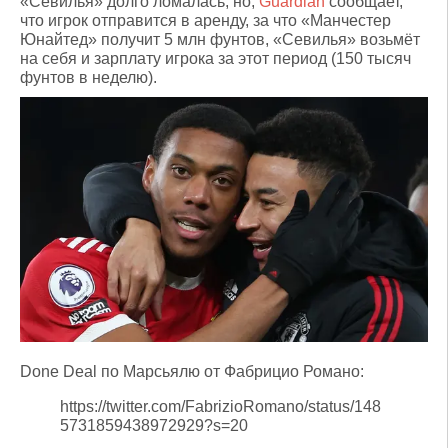
«Севилья» долго ломалась, но,
Guardian
сообщает,
что игрок отправится в аренду, за что «Манчестер
Юнайтед» получит 5 млн фунтов, «Севилья» возьмёт
на себя и зарплату игрока за этот период (150 тысяч
фунтов в неделю).
Done Deal по Марсьялю от Фабрицио Романо:
https://twitter.com/FabrizioRomano/status/148
5731859438972929?s=20