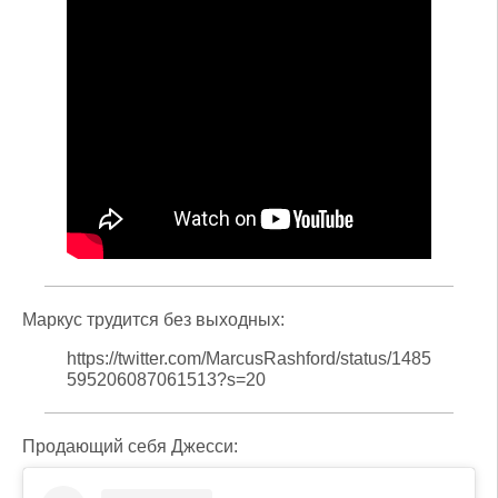
Маркус трудится без выходных:
https://twitter.com/MarcusRashford/status/1485
595206087061513?s=20
Продающий себя Джесси: