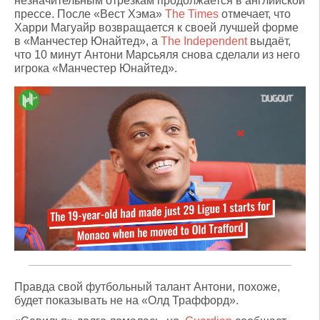
незначительным отрезкам продолжается в английской
прессе. После «Вест Хэма»
The Times
отмечает, что
Харри Магуайр возвращается к своей лучшей форме
в «Манчестер Юнайтед», а
The Independent
выдаёт,
что 10 минут Антони Марсьяля снова сделали из него
игрока «Манчестер Юнайтед».
Правда свой футбольный талант Антони, похоже,
будет показывать не на «Олд Траффорд».