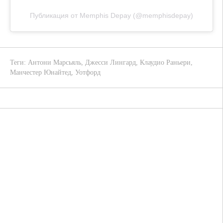
Публикация от Memphis Depay (@memphisdepay)
Теги:
Антони Марсьяль
,
Джесси Лингард
,
Клаудио Раньери
,
Манчестер Юнайтед
,
Уотфорд