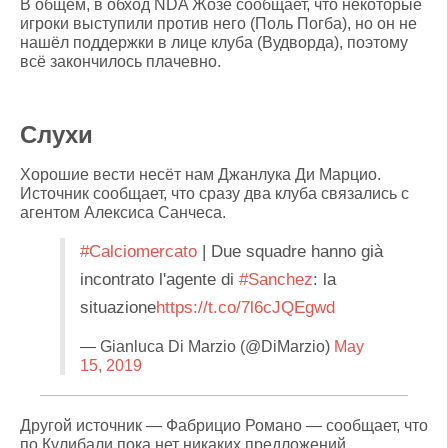
В общем, в обход NDA Жозе сообщает, что некоторые
игроки выступили против него (Поль Погба), но он не
нашёл поддержки в лице клуба (Вудворда), поэтому
всё закончилось плачевно.
Слухи
Хорошие вести несёт нам Джанлука Ди Марцио.
Источник сообщает, что сразу два клуба связались с
агентом Алексиса Санчеса.
#Calciomercato
| Due squadre hanno già
incontrato l'agente di
#Sanchez
: la
situazione
https://t.co/7l6cJQEgwd
— Gianluca Di Marzio (@DiMarzio)
May
15, 2019
Другой источник — Фабрицио Романо — сообщает, что
по Кулибали пока нет никаких предложений.