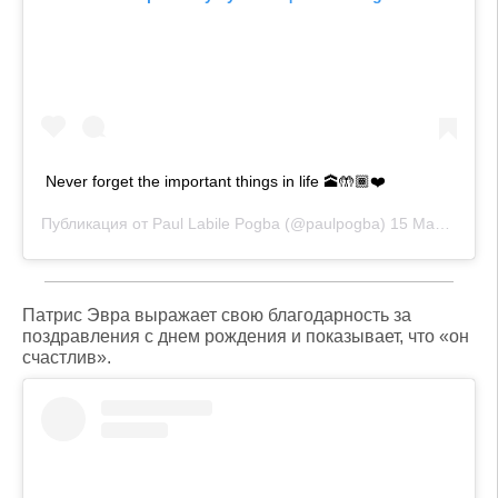
Never forget the important things in life 🕋🤲🏾❤️
Публикация от
Paul Labile Pogba
(@paulpogba)
15 Май 2019 в 3:56 PDT
Патрис Эвра выражает свою благодарность за
поздравления с днем рождения и показывает, что «он
счастлив».