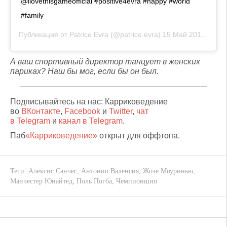
@ilovethisgameofficial #positive4evra #happy #world
#family
Публикация от
Patrice Evra
(@patrice.evra)
15 Май 2019 в 3:33 PDT
А ваш спортивный директор танцует в женских
париках? Наш бы мог, если бы он был.
Подписывайтесь на нас: Карриковедение
во
ВКонтакте
,
Facebook
и
Twitter
,
чат
в Telegram
и
канал в Telegram
.
Паб
«Карриковедение»
открыт для оффтопа.
Теги:
Алексис Санчес
,
Антонио Валенсия
,
Жозе Моуринью
,
Манчестер Юнайтед
,
Поль Погба
,
Чемпионшип