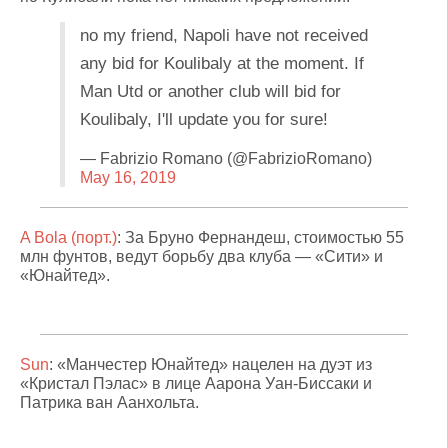
no my friend, Napoli have not received
any bid for Koulibaly at the moment. If
Man Utd or another club will bid for
Koulibaly, I'll update you for sure!
— Fabrizio Romano (@FabrizioRomano)
May 16, 2019
A Bola (порт.)
: За Бруно Фернандеш, стоимостью 55
млн фунтов, ведут борьбу два клуба — «Сити» и
«Юнайтед».
Sun
: «Манчестер Юнайтед» нацелен на дуэт из
«Кристал Пэлас» в лице Аарона Уан-Биссаки и
Патрика ван Аанхольта.