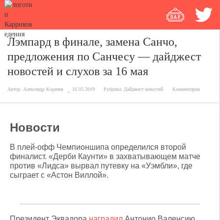
Лэмпард в финале, замена Санчо,
предложения по Санчесу — дайджест
новостей и слухов за 16 мая
Автор:
Александр Коренев
16.05.2019
Рубрика:
Дайджест новостей
Комментарии
Новости
В плей-офф Чемпионшипа определился второй
финалист. «Дерби Каунти» в захватывающем матче
против «Лидса» вырвал путевку на «Уэмбли», где
сыграет с «Астон Виллой».
Президент Эквадора
наградил
Антонио Валенсию