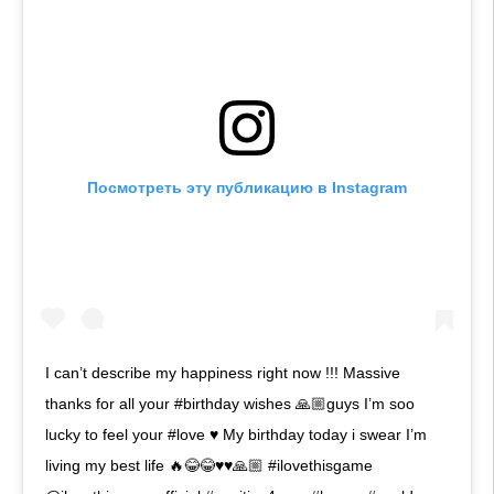
Посмотреть эту публикацию в Instagram
I can’t describe my happiness right now !!! Massive
thanks for all your #birthday wishes 🙏🏼guys I’m soo
lucky to feel your #love ♥️ My birthday today i swear I’m
living my best life 🔥😂😂♥️♥️🙏🏼 #ilovethisgame