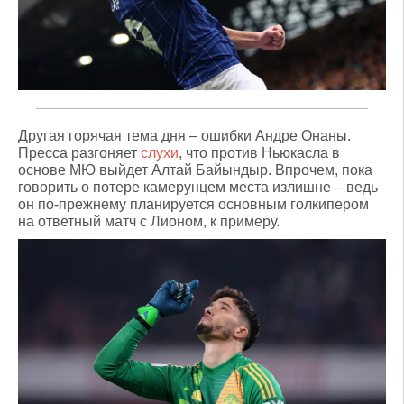
Другая горячая тема дня – ошибки Андре Онаны.
Пресса разгоняет
слухи
, что против Ньюкасла в
основе МЮ выйдет Алтай Байындыр. Впрочем, пока
говорить о потере камерунцем места излишне – ведь
он по-прежнему планируется основным голкипером
на ответный матч с Лионом, к примеру.