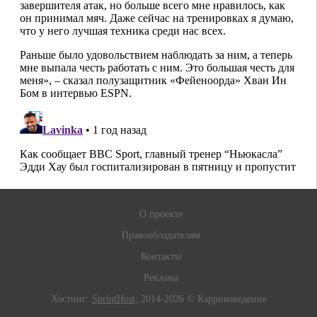
О проекте
Правообладателям
Контакты
Реклама
Хостинг:
SprintHost
; 2014-2026 © Карриковедение