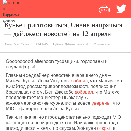
Кунье приготовиться, Онане напрячься
— дайджест новостей на 12 апреля
Автор:
Олег Лаптев
12.04.2025
Рубрика:
Дайджест новостей
Комментарии
Gooooooood afternoon тусовщики, горлопаны и
ноулайферы!
Главный хедлайнер новостей вчерашнего дня –
Матеус Кунья. Лори Уитуэлл
сообщил
, что Манчестер
Юнайтед рассматривает возможность подписания
бразильца летом. Бен Джекобс
добавил
, что Матеус
предпочитает Манчестер Ньюкаслу. А
южноамериканские журналисты вовсе
уверены
, что
МЮ – фаворит в борьбе за Кунью.
Так или иначе, но игрок действительно подходит МЮ
как опция на позицию десятки. Или даже форварда,
эпизодически – ведь, по слухам, Хойлунн
открыт
к