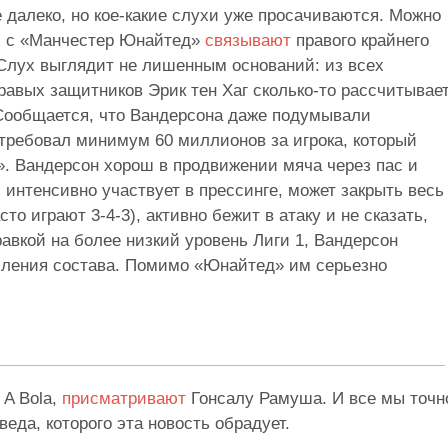
 далеко, но кое-какие слухи уже просачиваются. Можно
»: с «Манчестер Юнайтед»
связывают
правого крайнего
Слух выглядит не лишенным оснований: из всех
авых защитников Эрик тен Хаг сколько-то рассчитывает
 Сообщается, что Вандерсона даже подумывали
отребовал минимум 60 миллионов за игрока, который
». Вандерсон хорош в продвижении мяча через пас и
 интенсивно участвует в прессинге, может закрыть весь
то играют 3-4-3), активно бежит в атаку и не сказать,
равкой на более низкий уровень Лиги 1, Вандерсон
иления состава. Помимо «Юнайтед» им серьезно
 A Bola,
присматривают
Гонсалу Рамуша. И все мы точн
еда, которого эта новость обрадует.