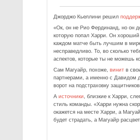
Джорджо Кьеллини решил
поддер
«Ок, он не Рио Фердинанд, но он д
которую попал Харри. Он хороший 
каждом матче быть лучшим в мире 
несправедливо. То, во сколько те
аспектов, которые ты не можешь ко
Сам Магуайр, похоже,
винит
в сво
партнерами, а именно с Давидом 
ворот на подстраховку защитников
А
источники
, близкие к Харри, сле
стиль команды. «Харри нужна скор
окажется на месте Харри, а Магуай
будет страдать, а Магуайр расцвет