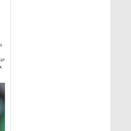
ю
ще
к