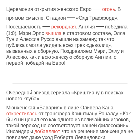
—
Церемония открытия женского Евро
огонь
. В
—
прямом смысле. Стадион
«Олд Траффорд».
—
—
Посещаемость
рекордная
. Англия
победила
(1:0).
Мэри Эрпс
вышла
в стартовом составе, Элла
Тун и Алессия Руссо вышли на замену, так что
публика смогла увидеть всех трех «дьволиц»,
вызванных в сборную. Поздравляем Мэри, Эллу и
Алессию, как и всю женскую сборную Англии, с
первой победой на Евро!
Очередной эпизод сериала «Криштиану в поисках
нового клуба».
Мюнхенская «Бавария» в лице Оливера Кана
открестилась
от трансфера Криштиану Роналду. «Как
бы я ни ценил его как одного из величайших игроков,
такой переход не соответствует нашей философии».
Инсайдеры
добавляют
, что на решение мюнхенцев не
повлияет даже уход Роберта Левандовски.