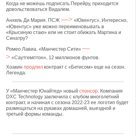
Когда не можешь подписать Перейру, приходится
довольствоваться Видалем.
—>
Анхель Ди Мария. ПСЖ
«Ювентус». Интересно,
«Ювентус» уже можно переименовывать в
«Крысиную стаю» или не стоит обижать Мартина и
Синатру?
—
Ромео Лавиа. «Манчестер Сити»
>
«Саутгемптон», 12 миллионов фунтов.
Хоакин
продлил
контракт с «Бетисом» еще на сезон.
Легенда.
У «Манчестер Юнайтед» новый
спонсор
. Компания
DXC Technology заключила с клубом многолетний
контракт, и начиная с сезона 2022-23 ее логотип будет
размещаться на рукавах домашней, выездной и
третьей формы команды.