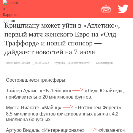
Криштиану может уйти в «Атлетико»,
первый матч женского Евро на «Олд
Траффорд» и новый спонсор —
дайджест новостей на 7 июля
Автор:
BestGlatisant
07.07.2022
Рубрика:
Дайджест новостей
Комментарии
Состоявшиеся трансферы:
—>
Тайлер Адамс. «РБ Лейпциг»
«Лидс Юнайтед»,
приблизительно 20 миллионов фунтов.
—>
Мусса Ниакате. «Майнц»
«Ноттингем Форест»,
8,5 миллионов фунтов фиксированных выплат, 4,2
миллиона бонусных.
—>
Артуро Видаль. «Интернационале»
«Фламенго».