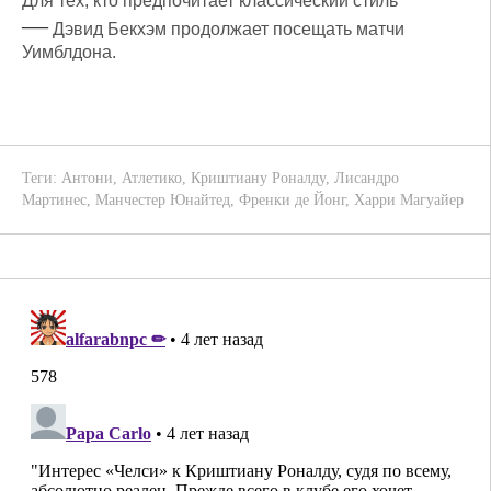
Для тех, кто предпочитает классический стиль
—
Дэвид Бекхэм продолжает посещать матчи
Уимблдона.
Теги:
Антони
,
Атлетико
,
Криштиану Роналду
,
Лисандро
Мартинес
,
Манчестер Юнайтед
,
Френки де Йонг
,
Харри Магуайер