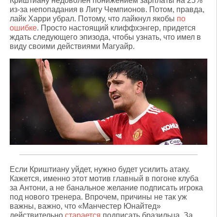
Криштиану недоволен понижением зарплаты на 25%
из-за непопадания в Лигу Чемпионов. Потом, правда,
лайк Харри убрал. Потому, что лайкнул якобы
по
ошибке
. Просто настоящий клиффхэнгер, придется
ждать следующего эпизода, чтобы узнать, что имел в
виду своими действиями Магуайр.
Если Криштиану уйдет, нужно будет усилить атаку.
Кажется, именно этот мотив главный в погоне клуба
за Антони, а не банальное желание подписать игрока
под нового тренера. Впрочем, причины не так уж
важны, важно, что «Манчестер Юнайтед»
действительно
старается
подписать бразильца. За