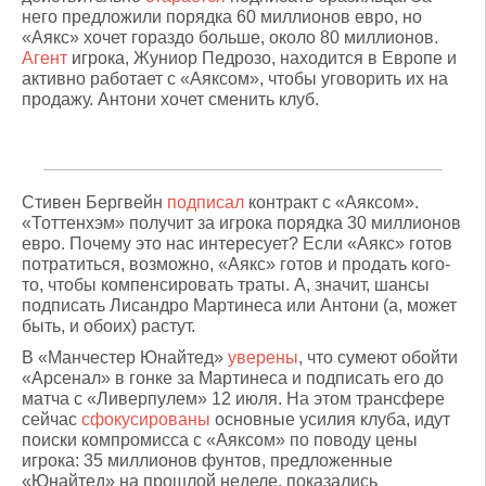
него предложили порядка 60 миллионов евро, но
«Аякс» хочет гораздо больше, около 80 миллионов.
Агент
игрока, Жуниор Педрозо, находится в Европе и
активно работает с «Аяксом», чтобы уговорить их на
продажу. Антони хочет сменить клуб.
Стивен Бергвейн
подписал
контракт с «Аяксом».
«Тоттенхэм» получит за игрока порядка 30 миллионов
евро. Почему это нас интересует? Если «Аякс» готов
потратиться, возможно, «Аякс» готов и продать кого-
то, чтобы компенсировать траты. А, значит, шансы
подписать Лисандро Мартинеса или Антони (а, может
быть, и обоих) растут.
В «Манчестер Юнайтед»
уверены
, что сумеют обойти
«Арсенал» в гонке за Мартинеса и подписать его до
матча с «Ливерпулем» 12 июля. На этом трансфере
сейчас
сфокусированы
основные усилия клуба, идут
поиски компромисса с «Аяксом» по поводу цены
игрока: 35 миллионов фунтов, предложенные
«Юнайтед» на прошлой неделе, показались