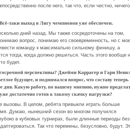
посредственно после него, так что, если честно, ничего
Всё-таки выход в Лигу чемпионов уже обеспечен.
есколько дней назад. Мы также сосредоточены на том,
понимаю вопрос, понимаю его своевременность, но с мо
ривести команду к максимально сильному финишу, а
ится тогда, когда должно решиться. Часть этого вообще 
то будет.
олгосрочной перспективы? Джейми Каррагер и Гари Неви
ветлое будущее, и поднимался вопрос, что составу теперь
е дня. Какую работу, по вашему мнению, нужно продела
уже достаточно готов к такому скачку нагрузки?
е вызовы. В целом, ребята привыкли играть больше
емя. Думаю, нынешний сезон во многом получился
лубоко в кубковых турнирах, были длинные периоды без
даптироваться. Так что перемены, безусловно, будут. Э