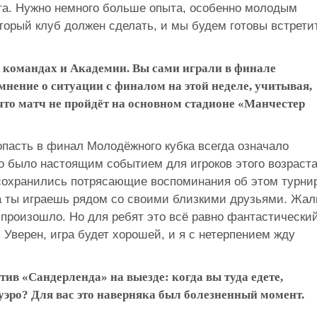
ста. Нужно немного больше опыта, особенно молодым
оторый клуб должен сделать, и мы будем готовы встрети
командах и Академии. Вы сами играли в финале
нение о ситуации с финалом на этой неделе, учитывая,
 что матч не пройдёт на основном стадионе «Манчестер
Попасть в финал Молодёжного кубка всегда означало
то было настоящим событием для игроков этого возраста
 сохранились потрясающие воспоминания об этом турни
да ты играешь рядом со своими близкими друзьями. Жал
е произошло. Но для ребят это всё равно фантастически
 Уверен, игра будет хорошей, и я с нетерпением жду
тив «Сандерленда» на выезде: когда вы туда едете,
уэро? Для вас это наверняка был болезненный момент.