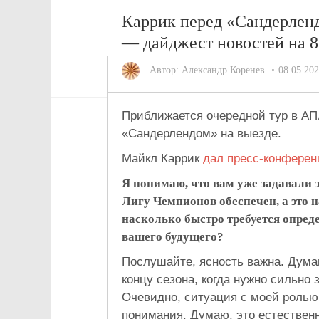
Каррик перед «Сандерлен
— дайджест новостей на 8
Автор:
Александр Коренев
08.05.20
Приближается очередной тур в АП
«Сандерлендом» на выезде.
Майкл Каррик
дал пресс-конфере
Я понимаю, что вам уже задавали э
Лигу Чемпионов обеспечен, а это
насколько быстро требуется опред
вашего будущего?
Послушайте, ясность важна. Дума
концу сезона, когда нужно сильно
Очевидно, ситуация с моей ролью 
понимания. Думаю, это естественн