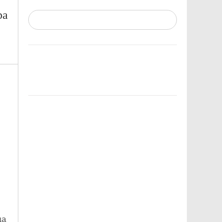
ра
да