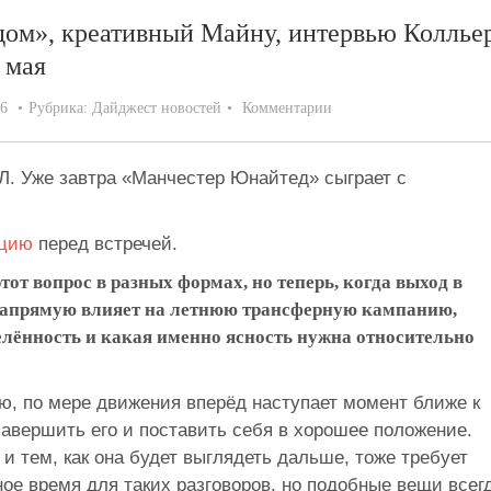
дом», креативный Майну, интервью Коллье
 мая
26
Рубрика:
Дайджест новостей
Комментарии
Л. Уже завтра «Манчестер Юнайтед» сыграет с
нцию
перед встречей.
тот вопрос в разных формах, но теперь, когда выход в
 напрямую влияет на летнюю трансферную кампанию,
елённость и какая именно ясность нужна относительно
ю, по мере движения вперёд наступает момент ближе к
 завершить его и поставить себя в хорошее положение.
и тем, как она будет выглядеть дальше, тоже требует
ое время для таких разговоров, но подобные вещи всег