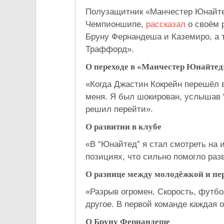
Полузащитник «Манчестер Юнайтед
Чемпионшипе,
рассказал
о своём р
Бруну Фернандеша и Каземиро, а 
Траффорд».
О переходе в «Манчестер Юнайтед
«Когда Джастин Кокрейн перешёл в
меня. Я был шокирован, услышав 
решил перейти».
О развитии в клубе
«В “Юнайтед” я стал смотреть на 
позициях, что сильно помогло раз
О разнице между молодёжкой и пе
«Разрыв огромен. Скорость, футб
другое. В первой команде каждая 
О Бруну Фернандеше