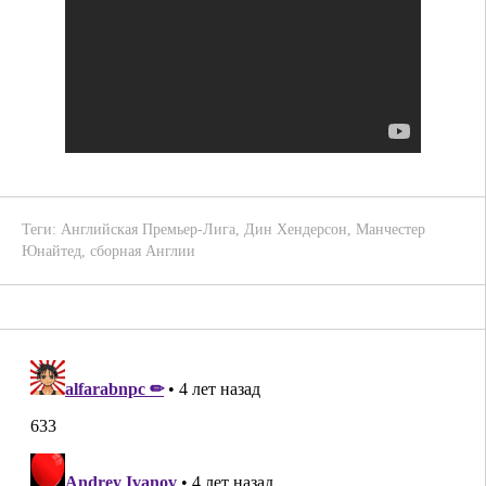
Теги:
Английская Премьер-Лига
,
Дин Хендерсон
,
Манчестер
Юнайтед
,
сборная Англии