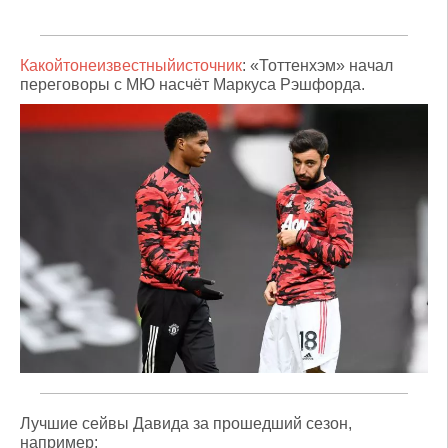
Какойтонеизвестныйисточник
: «Тоттенхэм» начал
переговоры с МЮ насчёт Маркуса Рэшфорда.
Лучшие сейвы Давида за прошедший сезон,
например: