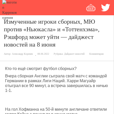
Измученные игроки сборных, МЮ
против «Ньюкасла» и «Тоттенхэма»,
Рэшфорд может уйти — дайджест
новостей на 8 июня
Автор:
Александр Коренев
08.06.2022
Рубрика:
Дайджест новостей
Комментарии
Кто-то ещё смотрит футбол сборных?
Вчера сборная Англии сыграла свой матч с командой
Германии в рамках Лиги Наций. Харри Магуайр
отыграл все 90 минут, а встреча завершилась в ничью
1-1.
На гол Хофманна на 50-й минуте англичане ответили