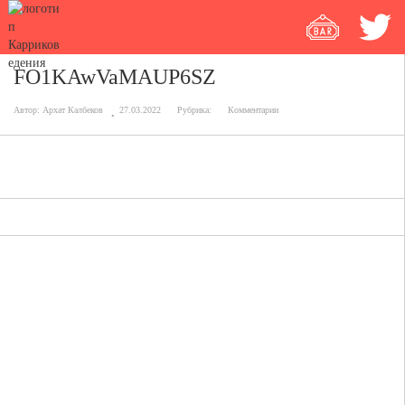
FO1KAwVaMAUP6SZ
Автор:
Архат Калбеков
27.03.2022
Рубрика:
Комментарии